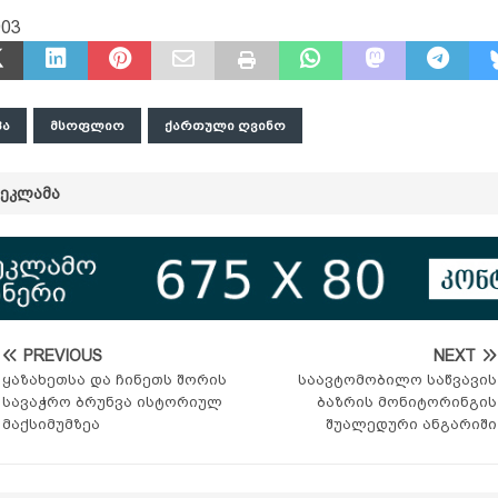
903
ᲞᲐ
ᲛᲡᲝᲤᲚᲘᲝ
ᲥᲐᲠᲗᲣᲚᲘ ᲦᲕᲘᲜᲝ
ᲠᲔᲙᲚᲐᲛᲐ
PREVIOUS
NEXT
ყაზახეთსა და ჩინეთს შორის
საავტომობილო საწვავის
სავაჭრო ბრუნვა ისტორიულ
ბაზრის მონიტორინგის
მაქსიმუმზეა
შუალედური ანგარიში