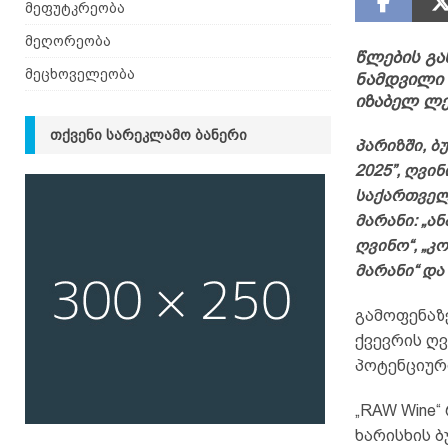
მეფუტკრეობა
მეღორეობა
წლების გა
მეცხოველეობა
ნამდვილი 
იზაბელ ლ
ᲗᲥᲕᲔᲜᲘ ᲡᲐᲠᲔᲙᲚᲐᲛᲝ ᲑᲐᲜᲔᲠᲘ
პარიზში, ბ
2025”, ღვი
საქართველ
მარანი: „ა
ღვინო“, „კ
მარანი“ და
გამოფენაზე
ქვევრის ღვ
პოტენციურ
„RAW Wine
ხარისხის 