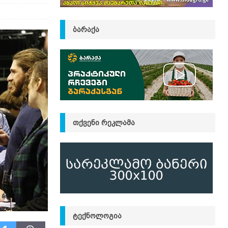
ᲑᲐᲠᲐᲥᲐ
ᲗᲥᲕᲔᲜᲘ ᲠᲔᲙᲚᲐᲛᲐ
ᲢᲔᲥᲜᲝᲚᲝᲒᲘᲐ