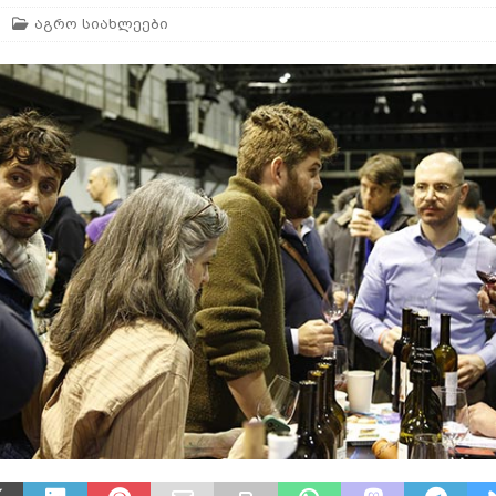
აგრო სიახლეები
არე
AGROPLUS