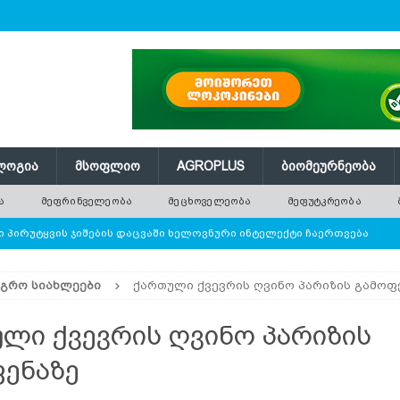
ᲚᲝᲒᲘᲐ
ᲛᲡᲝᲤᲚᲘᲝ
AGROPLUS
ᲑᲘᲝᲛᲔᲣᲠᲜᲔᲝᲑᲐ
Ა
ᲛᲔᲤᲠᲘᲜᲕᲔᲚᲔᲝᲑᲐ
ᲛᲔᲪᲮᲝᲕᲔᲚᲔᲝᲑᲐ
ᲛᲔᲤᲣᲢᲙᲠᲔᲝᲑᲐ
 პირუტყვის ჯიშების დაცვაში ხელოვნური ინტელექტი ჩაერთვება
ᲐᲒᲠᲝ ᲡᲘᲐᲮᲚᲔᲔᲑᲘ
ქართული ქვევრის ღვინო პარიზის გამოფ
ე ათობით ახალი ნერგი — რატომ ვერ ანაცვლებს დარგვა
ლი ქვევრის ღვინო პარიზის
 წნევას თავად არეგულირებს
ᲢᲔᲥᲜᲝᲚᲝᲒᲘᲐ
ენაზე
ი ბოსტნეული, რომლის პოპულარობა მსოფლიოში სწრაფად