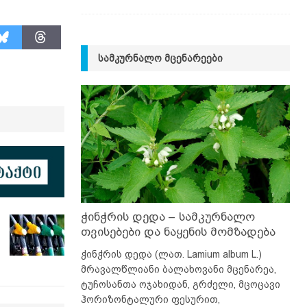
ᲡᲐᲛᲙᲣᲠᲜᲐᲚᲝ ᲛᲪᲔᲜᲐᲠᲔᲔᲑᲘ
ჭინჭრის დედა – სამკურნალო
თვისებები და ნაყენის მომზადება
ჭინჭრის დედა (ლათ. Lamium album L.)
მრავალწლიანი ბალახოვანი მცენარეა,
ტუჩოსანთა ოჯახიდან, გრძელი, მცოცავი
ჰორიზონტალური ფესურით,