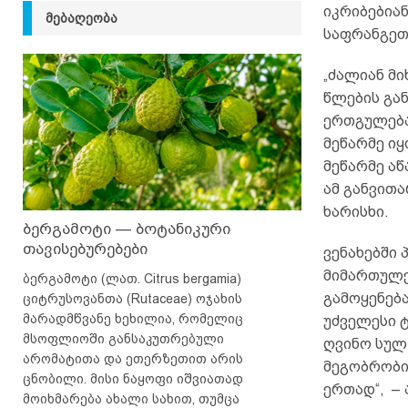
იკრიბებია
ᲛᲔᲑᲐᲦᲔᲝᲑᲐ
საფრანგეთ
„ძალიან მი
წლების გა
ერთგულება
მეწარმე ი
მეწარმე ა
ამ განვითა
ხარისხი.
ბერგამოტი — ბოტანიკური
თავისებურებები
ვენახებში
მიმართულებ
ბერგამოტი (ლათ. Citrus bergamia)
გამოყენებ
ციტრუსოვანთა (Rutaceae) ოჯახის
მარადმწვანე ხეხილია, რომელიც
უძველესი 
მსოფლიოში განსაკუთრებული
ღვინო სულ
არომატითა და ეთერზეთით არის
მეგობრობის
ცნობილი. მისი ნაყოფი იშვიათად
ერთად“, –
მოიხმარება ახალი სახით, თუმცა