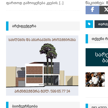
წაკითხვა:
ფართოდ გამოიყენება კვების,
[...]
ᲗᲣᲠᲥ
ᲐᲠᲥᲘᲢᲔᲥᲢᲣᲠᲐ
ᲗᲥᲕᲔᲜᲘ 
ᲑᲘᲝᲛᲔᲣᲠᲜᲔᲝᲑᲐ