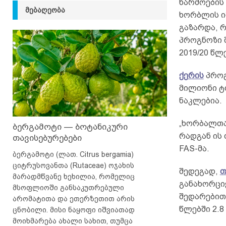
წარმოების
ᲛᲔᲑᲐᲦᲔᲝᲑᲐ
ხორბლის ი
გაზარდა, რ
პროგნოზი 
2019/20 წლ
ქერის
პროგ
მილიონი ტ
ნაკლებია.
„ხორბალთა
ბერგამოტი — ბოტანიკური
რადგან ის 
თავისებურებები
FAS-მა.
ბერგამოტი (ლათ. Citrus bergamia)
ციტრუსოვანთა (Rutaceae) ოჯახის
შედეგად,
თ
მარადმწვანე ხეხილია, რომელიც
განახორცი
მსოფლიოში განსაკუთრებული
შედარებით 
არომატითა და ეთერზეთით არის
წლებში 2.8
ცნობილი. მისი ნაყოფი იშვიათად
მოიხმარება ახალი სახით, თუმცა