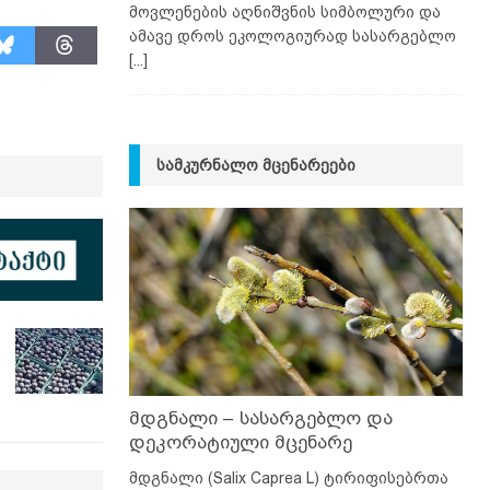
მოვლენების აღნიშვნის სიმბოლური და
ამავე დროს ეკოლოგიურად სასარგებლო
[...]
ᲡᲐᲛᲙᲣᲠᲜᲐᲚᲝ ᲛᲪᲔᲜᲐᲠᲔᲔᲑᲘ
მდგნალი – სასარგებლო და
დეკორატიული მცენარე
მდგნალი (Salix Caprea L) ტირიფისებრთა