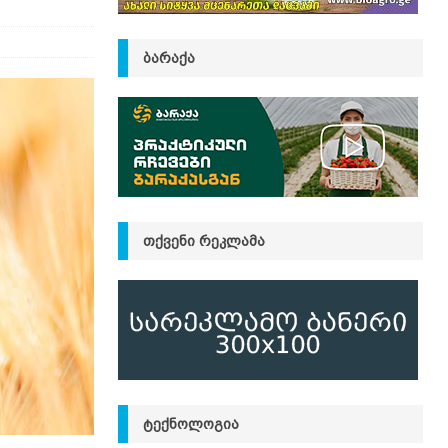
ᲑᲐᲠᲐᲥᲐ
ᲗᲥᲕᲔᲜᲘ ᲠᲔᲙᲚᲐᲛᲐ
ᲢᲔᲥᲜᲝᲚᲝᲒᲘᲐ