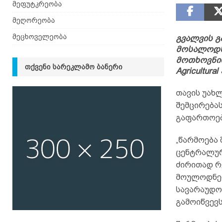
მეფუტკრეობა
მეღორეობა
მეცხოველეობა
გვალვის გ
მოსალოდნე
მოთხოვნის
ᲗᲥᲕᲔᲜᲘ ᲡᲐᲠᲔᲙᲚᲐᲛᲝ ᲑᲐᲜᲔᲠᲘ
Agricultura
თავის უახ
შემცირება
გაფართოებ
„წარმოება 
ცენტრალურ
ძირითად რ
მოულოდნელ
სავარაუდო
გამოიწვევს