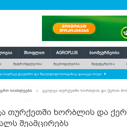
ᲚᲝᲒᲘᲐ
ᲛᲡᲝᲤᲚᲘᲝ
AGROPLUS
ᲑᲘᲝᲛᲔᲣᲠᲜᲔᲝᲑᲐ
Ა
ᲛᲔᲤᲠᲘᲜᲕᲔᲚᲔᲝᲑᲐ
ᲛᲔᲪᲮᲝᲕᲔᲚᲔᲝᲑᲐ
ᲛᲔᲤᲣᲢᲙᲠᲔᲝᲑᲐ
ი სივრცე დაუთმო და წყალდიდობისგანაც დაიცვა თავი
ᲐᲒᲠᲝ ᲡᲘᲐᲮᲚᲔᲔᲑᲘ
გვალვა თურქეთში ხორბლის და ქერის მო
ბა
ᲛᲔᲑᲐᲦᲔᲝᲑᲐ
ა თურქეთში ხორბლის და ქერ
ლი ცხოვრება — რატომ რგავენ ადამიანები ხეებს მნიშვნელოვანი
ალს შეამცირებს