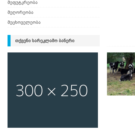
მეფუტკრეობა
მეღორეობა
მეცხოველეობა
ᲗᲥᲕᲔᲜᲘ ᲡᲐᲠᲔᲙᲚᲐᲛᲝ ᲑᲐᲜᲔᲠᲘ