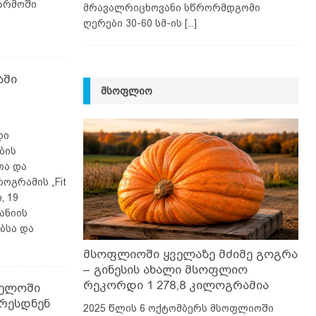
წარმოში
მრავალრიცხოვანი სწრორმდგომი
ღერები 30-60 სმ-ის
[...]
აში
ᲛᲡᲝᲤᲚᲘᲝ
დი
ბის
თა და
ოგრამის „Fit
, 19
ანიის
ბსა და
მსოფლიოში ყველაზე მძიმე გოგრა
– გინესის ახალი მსოფლიო
რეკორდი 1 278,8 კილოგრამია
ველოში
რესდნენ
2025 წლის 6 ოქტომბერს მსოფლიოში