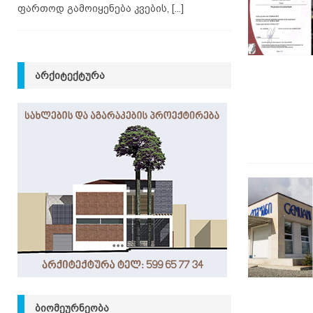
ფართოდ გამოიყენება კვების,
[...]
ᲐᲠᲥᲘᲢᲔᲥᲢᲣᲠᲐ
ᲑᲘᲝᲛᲔᲣᲠᲜᲔᲝᲑᲐ