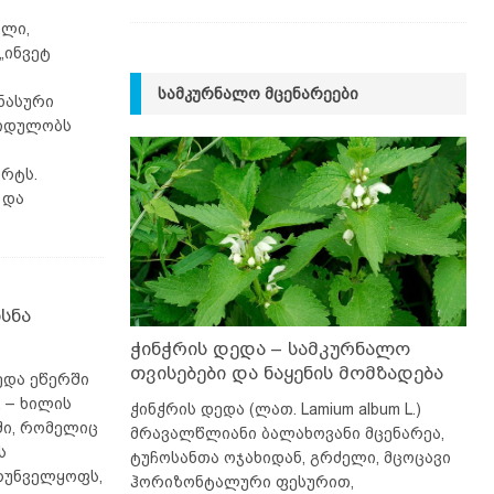
ლი,
„ინვეტ
ᲡᲐᲛᲙᲣᲠᲜᲐᲚᲝ ᲛᲪᲔᲜᲐᲠᲔᲔᲑᲘ
ნასური
ყიდულობს
ორტს.
 და
სნა
ჭინჭრის დედა – სამკურნალო
თვისებები და ნაყენის მომზადება
ედა ეწერში
 – ხილის
ჭინჭრის დედა (ლათ. Lamium album L.)
ოში, რომელიც
მრავალწლიანი ბალახოვანი მცენარეა,
ს
ტუჩოსანთა ოჯახიდან, გრძელი, მცოცავი
რუნველყოფს,
ჰორიზონტალური ფესურით,