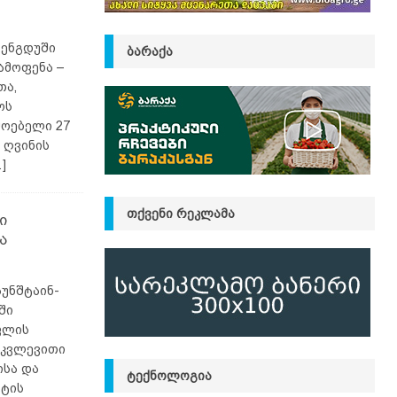
ჩენგდუში
ᲑᲐᲠᲐᲥᲐ
ამოფენა –
თა,
ოს
მოებელი 27
 ღვინის
]
ᲗᲥᲕᲔᲜᲘ ᲠᲔᲙᲚᲐᲛᲐ
ი
ა
უნშტაინ-
ში
ფლის
-კვლევითი
ისა და
ᲢᲔᲥᲜᲝᲚᲝᲒᲘᲐ
ნტის