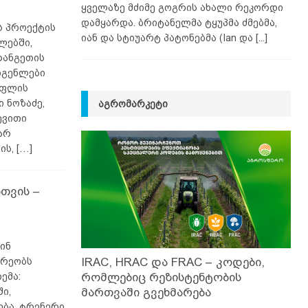
ყველაზე მძიმე გოგრის ახალი რეკორდი
დამყარდა. ბრიტანელმა ტყუპმა ძმებმა,
ს პროექტის
იან და სტიუარტ პატონებმა (Ian და
[...]
ლებში,
რანგეთის
დგენლები
ოფლის
 ნოზაძე,
ᲐᲒᲠᲝᲛᲐᲠᲙᲔᲢᲘ
ევითი
არ
ის,
[…]
თვის –
ინ
არეობს
IRAC, HRAC და FRAC – კოდები,
ემა:
რომლებიც რეზისტენტობის
ი,
მართვაში გვეხმარება
ება. ტრენერი