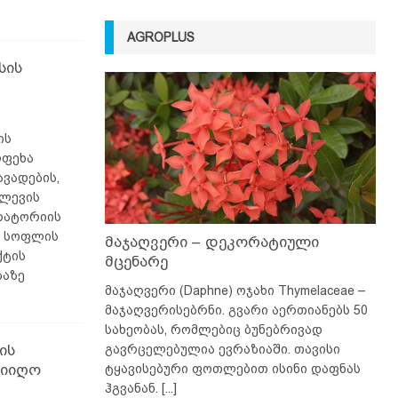
AGROPLUS
სის
ის
ლფეხა
ვადების,
ვლევის
ორატორიის
ა სოფლის
მაჯაღვერი – დეკორატიული
ქტის
მცენარე
ბაზე
მაჯაღვერი (Daphne) ოჯახი Thymelaceae –
მაჯაღვერისებრნი. გვარი აერთიანებს 50
სახეობას, რომლებიც ბუნებრივად
ის
გავრცელებულია ევრაზიაში. თავისი
მიიღო
ტყავისებური ფოთლებით ისინი დაფნას
ჰგვანან.
[...]