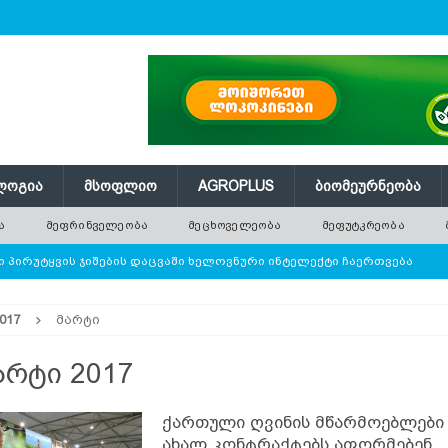
ᲚᲝᲒᲘᲐ
ᲛᲡᲝᲤᲚᲘᲝ
AGROPLUS
ᲑᲘᲝᲛᲔᲣᲠᲜᲔᲝᲑᲐ
Ა
ᲛᲔᲤᲠᲘᲜᲕᲔᲚᲔᲝᲑᲐ
ᲛᲔᲪᲮᲝᲕᲔᲚᲔᲝᲑᲐ
ᲛᲔᲤᲣᲢᲙᲠᲔᲝᲑᲐ
 პირუტყვის ჯიშების დაცვაში ხელოვნური ინტელექტი ჩაერთვება
017
მარტი
ე ათობით ახალი ნერგი — რატომ ვერ ანაცვლებს დარგვა
არტი 2017
 წნევას თავად არეგულირებს
ᲢᲔᲥᲜᲝᲚᲝᲒᲘᲐ
ქართული ღვინის მწარმოებლები 
ი ბოსტნეული, რომლის პოპულარობა მსოფლიოში სწრაფად
ახალ კონტრაქტებს აფორმებენ