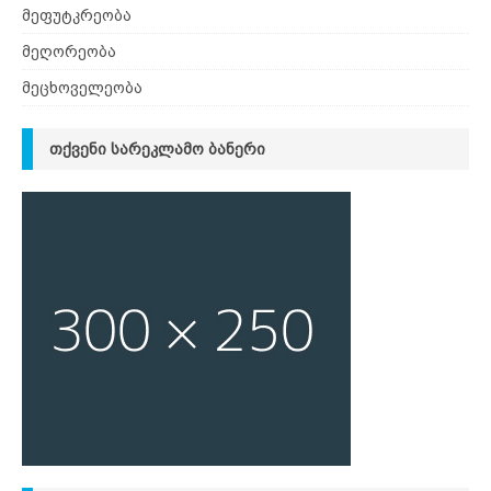
მეფუტკრეობა
მეღორეობა
მეცხოველეობა
ᲗᲥᲕᲔᲜᲘ ᲡᲐᲠᲔᲙᲚᲐᲛᲝ ᲑᲐᲜᲔᲠᲘ