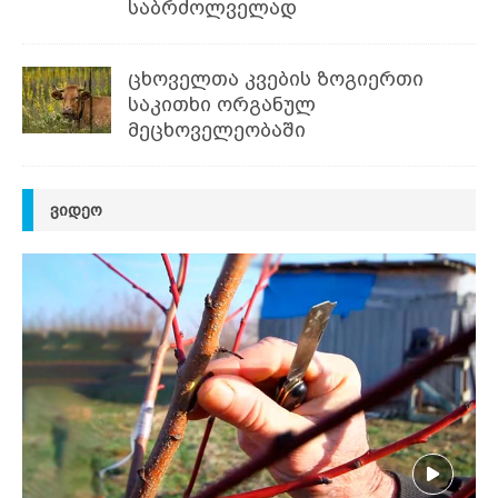
საბრძოლველად
ცხოველთა კვების ზოგიერთი
საკითხი ორგანულ
მეცხოველეობაში
ᲕᲘᲓᲔᲝ