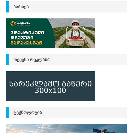
ᲑᲐᲠᲐᲥᲐ
ᲗᲥᲕᲔᲜᲘ ᲠᲔᲙᲚᲐᲛᲐ
ᲢᲔᲥᲜᲝᲚᲝᲒᲘᲐ