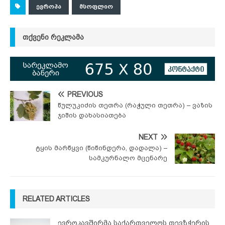
ᲔᲕᲠᲝᲞᲐ
ᲛᲡᲝᲤᲚᲘᲝ
ᲗᲥᲕᲔᲜᲘ ᲠᲔᲙᲚᲐᲛᲐ
PREVIOUS
წულუკიძის თეთრა (რაჭული თეთრა) – ვაზის
ჯიშის დახასიათება
NEXT
ტყის მარწყვი (წიწინდერა, დადალა) –
სამკურნალო მცენარე
RELATED ARTICLES
ევროკავშირმა საქართველოს თევზჭერის