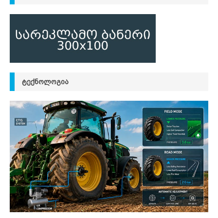
ᲢᲔᲥᲜᲝᲚᲝᲒᲘᲐ