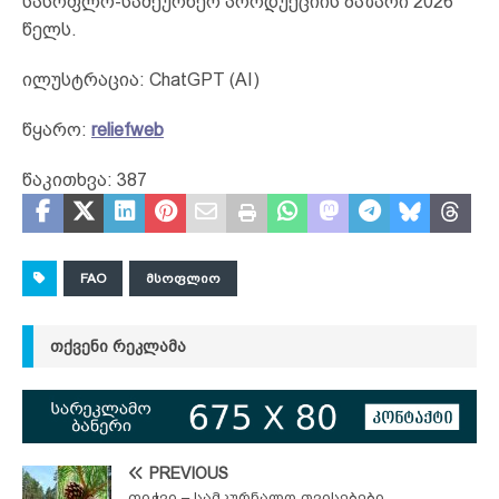
სასოფლო-სამეურნეო პროდუქციის ბაზარი 2026
წელს.
ილუსტრაცია: ChatGPT (AI)
წყარო:
reliefweb
წაკითხვა:
387
FAO
ᲛᲡᲝᲤᲚᲘᲝ
ᲗᲥᲕᲔᲜᲘ ᲠᲔᲙᲚᲐᲛᲐ
PREVIOUS
ფიჭვი – სამკურნალო თვისებები,