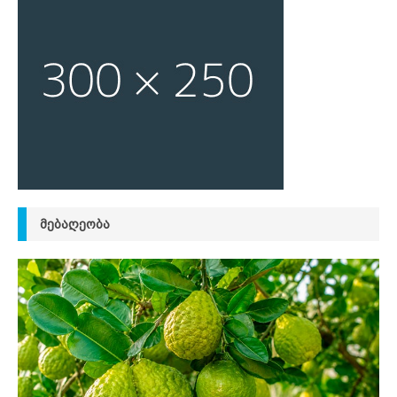
ᲛᲔᲑᲐᲦᲔᲝᲑᲐ