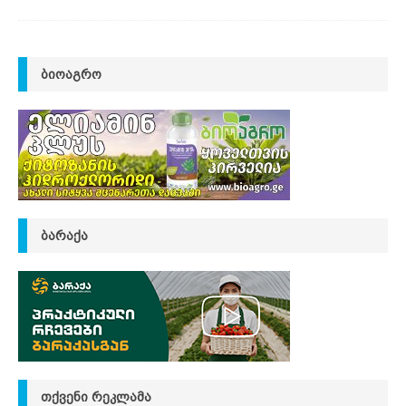
ᲑᲘᲝᲐᲒᲠᲝ
ᲑᲐᲠᲐᲥᲐ
ᲗᲥᲕᲔᲜᲘ ᲠᲔᲙᲚᲐᲛᲐ