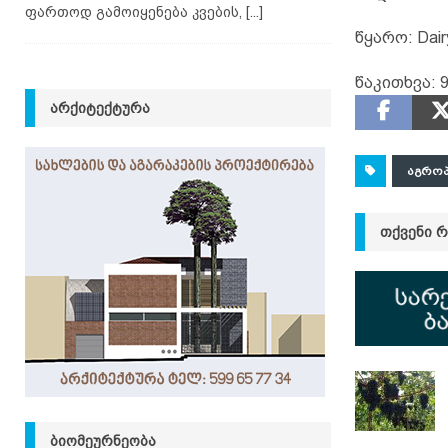
ფართოდ გამოიყენება კვების,
[...]
წყარო: Dair
წაკითხვა:
ᲐᲠᲥᲘᲢᲔᲥᲢᲣᲠᲐ
ᲐᲒᲠᲝᲞ
ᲗᲥᲕᲔᲜᲘ 
ᲑᲘᲝᲛᲔᲣᲠᲜᲔᲝᲑᲐ