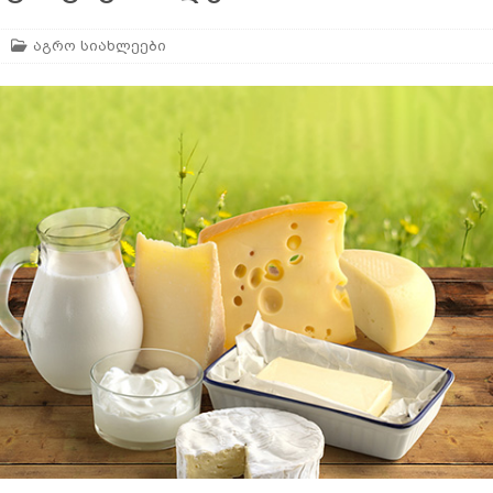
ან
ᲛᲔᲪᲮᲝᲕᲔᲚᲔᲝᲑᲐ
აგრო სიახლეები