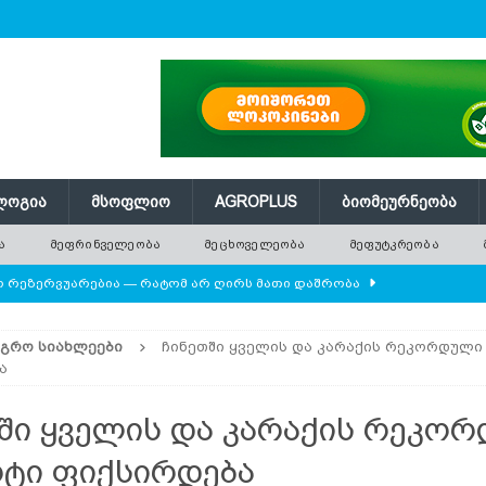
ᲚᲝᲒᲘᲐ
ᲛᲡᲝᲤᲚᲘᲝ
AGROPLUS
ᲑᲘᲝᲛᲔᲣᲠᲜᲔᲝᲑᲐ
Ა
ᲛᲔᲤᲠᲘᲜᲕᲔᲚᲔᲝᲑᲐ
ᲛᲔᲪᲮᲝᲕᲔᲚᲔᲝᲑᲐ
ᲛᲔᲤᲣᲢᲙᲠᲔᲝᲑᲐ
ლო რეზერვუარებია — რატომ არ ღირს მათი დაშრობა
ᲐᲒᲠᲝ ᲡᲘᲐᲮᲚᲔᲔᲑᲘ
ჩინეთში ყველის და კარაქის რეკორდული
დამიანის წონას უტოლდებოდა
AGROPLUS
ა
ის მოშენების დროს
ᲛᲔᲤᲠᲘᲜᲕᲔᲚᲔᲝᲑᲐ
ში ყველის და კარაქის რეკო
 ეკოსისტემის საფუძველია — რატომ ქრება ველური
ტი ფიქსირდება