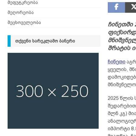
მეფუტკრეობა
მეღორეობა
მეცხოველეობა
ჩინეთში
ფიქსირდ
მნიშვნე
ᲗᲥᲕᲔᲜᲘ ᲡᲐᲠᲔᲙᲚᲐᲛᲝ ᲑᲐᲜᲔᲠᲘ
შრატის 
ჩინეთი
აგრ
ყველის, მ
დამოკიდებ
მნიშვნელოვ
2025 წლის 
შედარებით 
მლნ კგ) მი
ანალოგიურ
იმპორტი 8.