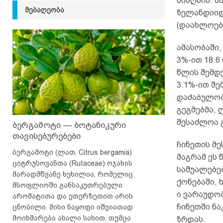
მიაღწია. 
ᲛᲔᲑᲐᲦᲔᲝᲑᲐ
ზელანდიიდა
(დაახლოები
ამასობაში,
3%-ით 18.6
წლის შემდ
3.1%-ით შე
დაძაბულობ
გეგმებმა, 
შესაძლოა 
ბერგამოტი — ბოტანიკური
თავისებურებები
ჩინეთის მე
ბერგამოტი (ლათ. Citrus bergamia)
მაგრამ ეს 
ციტრუსოვანთა (Rutaceae) ოჯახის
საშუალებებ
მარადმწვანე ხეხილია, რომელიც
ქონებაში, ხ
მსოფლიოში განსაკუთრებული
ი ვარაუდობ
არომატითა და ეთერზეთით არის
ჩინეთში ნა
ცნობილი. მისი ნაყოფი იშვიათად
მოიხმარება ახალი სახით, თუმცა
ზრდას.