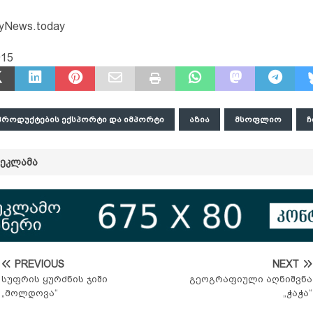
yNews.today
915
ᲠᲝᲓᲣᲥᲢᲔᲑᲘᲡ ᲔᲥᲡᲞᲝᲠᲢᲘ ᲓᲐ ᲘᲛᲞᲝᲠᲢᲘ
ᲐᲖᲘᲐ
ᲛᲡᲝᲤᲚᲘᲝ
Ჩ
ᲠᲔᲙᲚᲐᲛᲐ
PREVIOUS
NEXT
სუფრის ყურძნის ჯიში
გეოგრაფიული აღნიშვნა
„მოლდოვა“
„ჭაჭა“