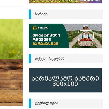
ᲑᲐᲠᲐᲥᲐ
ᲗᲥᲕᲔᲜᲘ ᲠᲔᲙᲚᲐᲛᲐ
ᲢᲔᲥᲜᲝᲚᲝᲒᲘᲐ