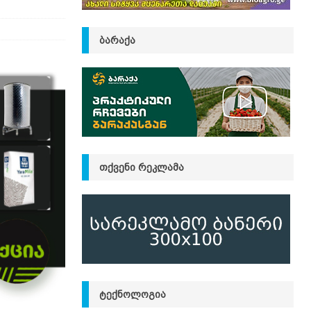
ᲑᲐᲠᲐᲥᲐ
ᲗᲥᲕᲔᲜᲘ ᲠᲔᲙᲚᲐᲛᲐ
ᲢᲔᲥᲜᲝᲚᲝᲒᲘᲐ