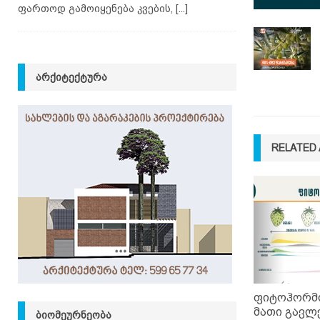
ფართოდ გამოიყენება კვების,
[...]
ᲐᲠᲥᲘᲢᲔᲥᲢᲣᲠᲐ
RELATED 
ფიტოჰორმო
მათი გავლ
ᲑᲘᲝᲛᲔᲣᲠᲜᲔᲝᲑᲐ