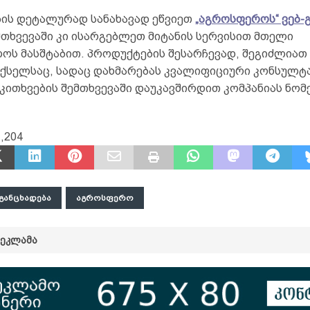
ის დეტალურად სანახავად ეწვიეთ
„აგროსფეროს“ ვებ-
მთხვევაში კი ისარგებლეთ მიტანის სერვისით მთელი
ოს მასშტაბით. პროდუქტების შესარჩევად, შეგიძლია
 ქსელსაც, სადაც დახმარებას კვალიფიციური კონსულტ
 კითხვების შემთხვევაში დაუკავშირდით კომპანიას ნომ
.
,204
ᲒᲐᲜᲪᲮᲐᲓᲔᲑᲐ
ᲐᲒᲠᲝᲡᲤᲔᲠᲝ
ᲠᲔᲙᲚᲐᲛᲐ