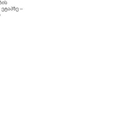
ბის
 ეტაპზე –
ო