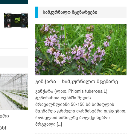
ᲡᲐᲛᲙᲣᲠᲜᲐᲚᲝ ᲛᲪᲔᲜᲐᲠᲔᲔᲑᲘ
ჯინჭარა – სამკურნალო მცენარე
ჯინჭარა (ლათ. Phlomis tuberosa L)
ტუჩოსანთა ოჯახში შედის.
მრავალწლიანი 50-150 სმ სიმაღლის
მცენარეა გრძელი თასმისებრი ფესვებით,
ფირი
რომელთა ნაწილზე ბოლქვისებრი
მრგვალი
[...]
ან!