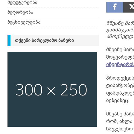
მეფუტკრეობა
მეღორეობა
მეცხოველეობა
მწვანე პა
განსაკუთრ
ამოქმედდა
ᲗᲥᲕᲔᲜᲘ ᲡᲐᲠᲔᲙᲚᲐᲛᲝ ᲑᲐᲜᲔᲠᲘ
მწვანე პარ
მოყვარულმ
ინვენტარი
პროდუქცია 
დასაწყობე
ფასდაკლებ
ავზებზეც.
მწვანე პარ
რომ, ახლა
საუკეთესო