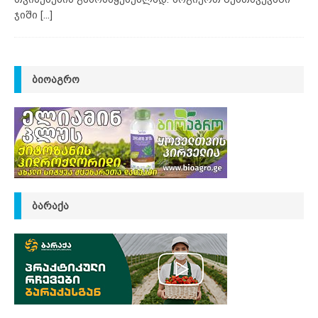
ჯიში
[...]
ᲑᲘᲝᲐᲒᲠᲝ
ᲑᲐᲠᲐᲥᲐ