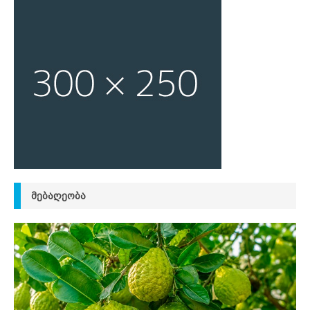
ᲛᲔᲑᲐᲦᲔᲝᲑᲐ