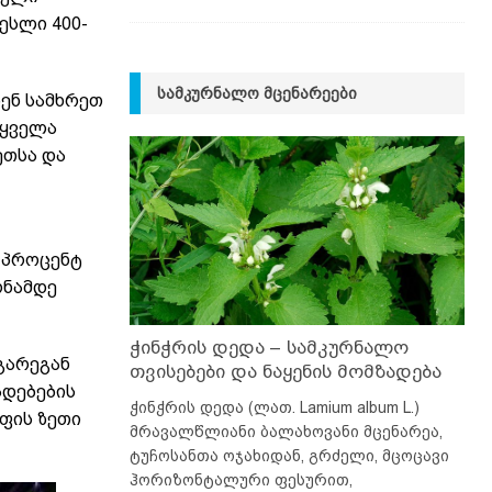
ესლი 400-
ᲡᲐᲛᲙᲣᲠᲜᲐᲚᲝ ᲛᲪᲔᲜᲐᲠᲔᲔᲑᲘ
ბენ სამხრეთ
 ყველა
ეთსა და
 პროცენტ
ონამდე
ჭინჭრის დედა – სამკურნალო
გარეგან
თვისებები და ნაყენის მომზადება
ადებების
ჭინჭრის დედა (ლათ. Lamium album L.)
ფის ზეთი
მრავალწლიანი ბალახოვანი მცენარეა,
ტუჩოსანთა ოჯახიდან, გრძელი, მცოცავი
ჰორიზონტალური ფესურით,