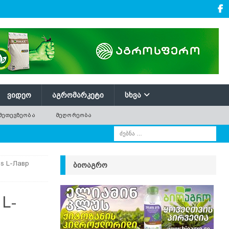
ᲕᲘᲓᲔᲝ
ᲐᲒᲠᲝᲛᲐᲠᲙᲔᲢᲘ
ᲡᲮᲕᲐ
ᲛᲔᲗᲔᲕᲖᲔᲝᲑᲐ
ᲛᲔᲦᲝᲠᲔᲝᲑᲐ
s L-Лавр
ᲑᲘᲝᲐᲒᲠᲝ
L-