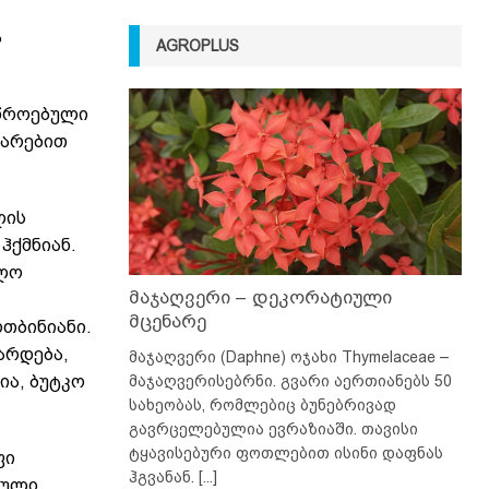
ა
AGROPLUS
იწროებული
დარებით
ლის
ჰქმნიან.
ალო
მაჯაღვერი – დეკორატიული
მცენარე
რთბინიანი.
არდება,
მაჯაღვერი (Daphne) ოჯახი Thymelaceae –
მაჯაღვერისებრნი. გვარი აერთიანებს 50
ია, ბუტკო
სახეობას, რომლებიც ბუნებრივად
გავრცელებულია ევრაზიაში. თავისი
ტყავისებური ფოთლებით ისინი დაფნას
ფი
ჰგვანან.
[...]
ბული