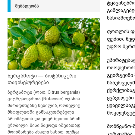
ტყავისებრ
ᲛᲔᲑᲐᲦᲔᲝᲑᲐ
განლაგებუ
სასიამოვნო
ფოთლის ფი
ფუძით. ზედ
უფრო მკრთ
უპირატესა
რაოდენობი
გვირგვინი
ბერგამოტი — ბოტანიკური
თავისებურებები
საბურველშ
ქერქლისა
ბერგამოტი (ლათ. Citrus bergamia)
ყვავილები
ციტრუსოვანთა (Rutaceae) ოჯახის
ყვავილსაჯ
მარადმწვანე ხეხილია, რომელიც
მსოფლიოში განსაკუთრებული
მოკლესვეტ
არომატითა და ეთერზეთით არის
ცნობილი. მისი ნაყოფი იშვიათად
მომწვანო-
მოიხმარება ახალი სახით, თუმცა
კურკიანაა,