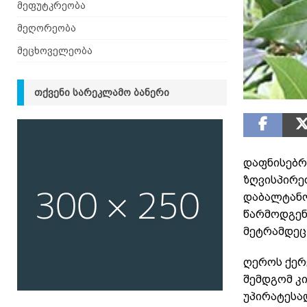
მეფუტკრეობა
მეღორეობა
მეცხოველეობა
ᲗᲥᲕᲔᲜᲘ ᲡᲐᲠᲔᲙᲚᲐᲛᲝ ᲑᲐᲜᲔᲠᲘ
დაფნისებრ
ზღვისპირე
დაბალტანოვ
წარმოდგენ
მეტრამდეც 
ღეროს ქერქ
შემდგომ კ
უპირატესა