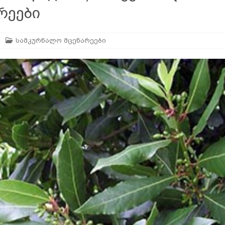
რეები
არე
AGROPLUS
სამკურნალო მცენარეები