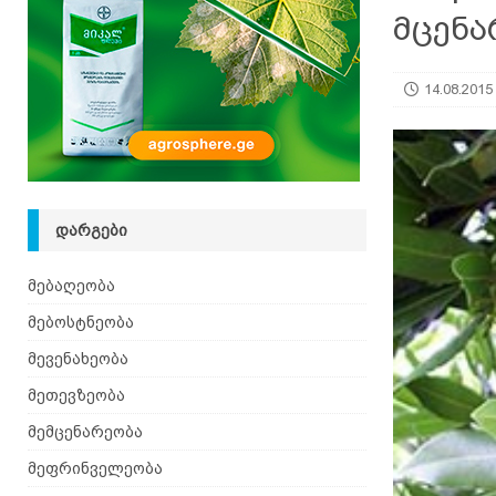
მცენა
იზრდება
ᲛᲔᲑᲝᲡᲢᲜᲔᲝᲑᲐ
[ 06.08.2026 ]
მაჯაღვერი – დეკორატიული მცენ
14.08.2015
ᲓᲐᲠᲒᲔᲑᲘ
მებაღეობა
მებოსტნეობა
მევენახეობა
მეთევზეობა
მემცენარეობა
მეფრინველეობა