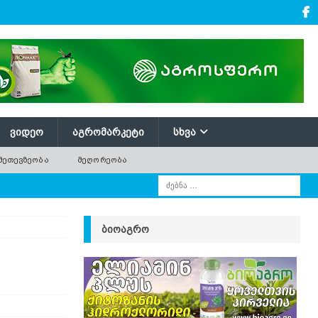
ᲕᲘᲓᲔᲝ
ᲐᲒᲠᲝᲛᲐᲠᲙᲔᲢᲘ
ᲡᲮᲕᲐ
ᲛᲔᲗᲔᲕᲖᲔᲝᲑᲐ
ᲛᲔᲦᲝᲠᲔᲝᲑᲐ
ᲑᲘᲝᲐᲒᲠᲝ