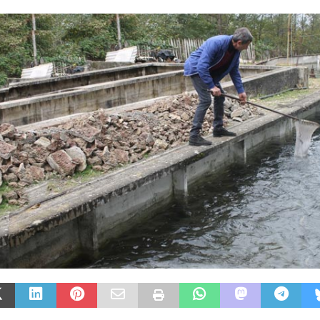
ან
ᲛᲔᲪᲮᲝᲕᲔᲚᲔᲝᲑᲐ