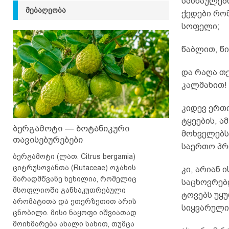
სასწაულებ
ᲛᲔᲑᲐᲦᲔᲝᲑᲐ
ქედები რო
სოფელი;
წაბლით, წ
და რაღა თ
კალმახით!
კიდევ ერთი
ტყეების, ა
ბერგამოტი — ბოტანიკური
მოხველებს
თავისებურებები
საერთო პრ
ბერგამოტი (ლათ. Citrus bergamia)
ციტრუსოვანთა (Rutaceae) ოჯახის
კი, არიან 
მარადმწვანე ხეხილია, რომელიც
საცხოვრებ
მსოფლიოში განსაკუთრებული
ტოვებს უყ
არომატითა და ეთერზეთით არის
სიყვარული
ცნობილი. მისი ნაყოფი იშვიათად
მოიხმარება ახალი სახით, თუმცა