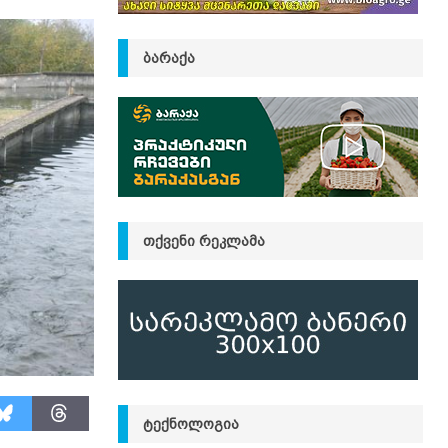
ᲑᲐᲠᲐᲥᲐ
ᲗᲥᲕᲔᲜᲘ ᲠᲔᲙᲚᲐᲛᲐ
ᲢᲔᲥᲜᲝᲚᲝᲒᲘᲐ