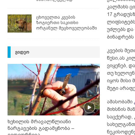
კალმახს ცი
17 გრადუსზ
ცხოველთა კვების
ლიფსიტებს
ზოგიერთი საკითხი
ორგანულ მეცხოველეობაში
უძლებს და 
ბინადრებს 
კვების მე
ᲕᲘᲓᲔᲝ
წესი,ას კ
ვიყენებ, დ
თუ ხელოვნუ
იყოს მისი 
მეტი არაფ
ამასობაში
მიხსნის მა
საცქერად, 
ხეხილის მრავალწლიანი
სახელგანთქ
ნარგავების გადამყნობა –
ნეკისოდენე
ვიდეორჩევა