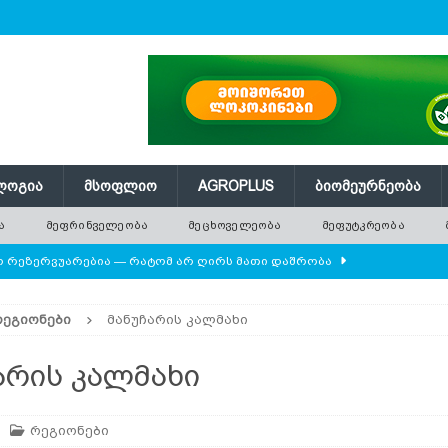
ᲚᲝᲒᲘᲐ
ᲛᲡᲝᲤᲚᲘᲝ
AGROPLUS
ᲑᲘᲝᲛᲔᲣᲠᲜᲔᲝᲑᲐ
Ა
ᲛᲔᲤᲠᲘᲜᲕᲔᲚᲔᲝᲑᲐ
ᲛᲔᲪᲮᲝᲕᲔᲚᲔᲝᲑᲐ
ᲛᲔᲤᲣᲢᲙᲠᲔᲝᲑᲐ
ლო რეზერვუარებია — რატომ არ ღირს მათი დაშრობა
ᲠᲔᲒᲘᲝᲜᲔᲑᲘ
მანუჩარის კალმახი
დამიანის წონას უტოლდებოდა
AGROPLUS
ის მოშენების დროს
ᲛᲔᲤᲠᲘᲜᲕᲔᲚᲔᲝᲑᲐ
არის კალმახი
 ეკოსისტემის საფუძველია — რატომ ქრება ველური
რეგიონები