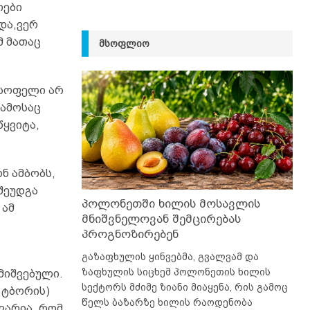
თები
და,ვერ
მ მათაც
ᲛᲡᲝᲤᲚᲘᲝ
 სოფელი არ
დამოსაც
წყვიტა,
ნ ამბობს,
შეუდგა
პოლონეთში ხილის მოსავლის
 ამ
მნიშვნელოვან შემცირებას
პროგნოზირებენ
გაზაფხულის ყინვებმა, გვალვამ და
ზაფხულის სიცხემ პოლონეთის ხილის
მიშვებული.
სექტორს მძიმე ზიანი მიაყენა, რის გამოც
 ტბორის)
წელს ბაზარზე ხილის რაოდენობა
ვარია, რომ