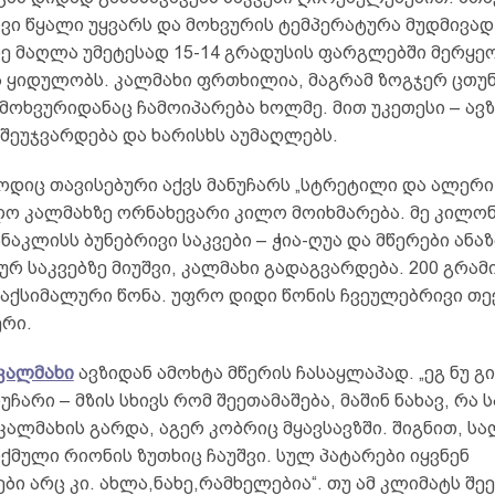
ვი წყალი უყვარს და მოხვურის ტემპერატურა მუდმივად
ე მაღლა უმეტესად 15-14 გრადუსის ფარგლებში მერყეო
 ყიდულობს. კალმახი ფრთხილია, მაგრამ ზოგჯერ ცთუნ
მოხვურიდანაც ჩამოიპარება ხოლმე. მით უკეთესი – ავზ
შეუჯვარდება და ხარისხს აუმაღლებს.
თოდიც თავისებური აქვს მანუჩარს „სტრეტილი და ალერ
ილო კალმახზე ორნახევარი კილო მოიხმარება. მე კილო
ანაკლისს ბუნებრივი საკვები – ჭია-ღუა და მწერები ანა
რ საკვებზე მიუშვი, კალმახი გადაგვარდება. 200 გრამი
მაქსიმალური წონა. უფრო დიდი წონის ჩვეულებრივი თე
ერი.
კალმახი
ავზიდან ამოხტა მწერის ჩასაყლაპად. „ეგ ნუ გ
ნუჩარი – მზის სხივს რომ შეეთამაშება, მაშინ ნახავ, რა 
კალმახის გარდა, აგერ კობრიც მყავსავზში. შიგნით, ს
მული რიონის ზუთხიც ჩაუშვი. სულ პატარები იყვნენ
ბი არც კი. ახლა,ნახე,რამხელებია“. თუ ამ კლიმატს შეე