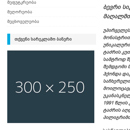
მეფუტკრეობა
ბევრი ს
მეღორეობა
მაღალმთ
მეცხოველეობა
უპირველეს
მონასტრით,
ᲗᲥᲕᲔᲜᲘ ᲡᲐᲠᲔᲙᲚᲐᲛᲝ ᲑᲐᲜᲔᲠᲘ
უნიკალური
ტაძრის კუ
სამტროდ შ
შემდგომი 
ჰქონდა და
საჩხერელი
მოილოცავდ
უკანასკნე
1991 წლის
ტაძრის აღ
პილიგრიმთ