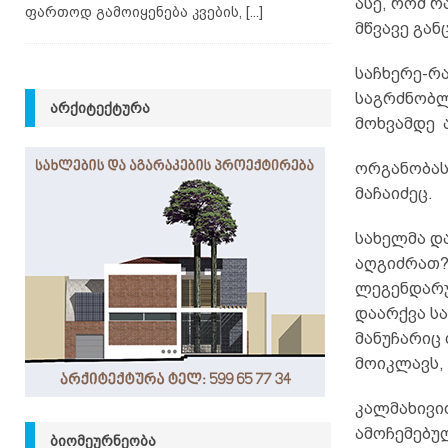
ასე, რომ რ
ფართოდ გამოიყენება კვების,
[...]
მწვავე გან
საჩხერე-რა
საგრძნობლ
ᲐᲠᲥᲘᲢᲔᲥᲢᲣᲠᲐ
მოხვამდე 
ორგანობას
მაჩაიძეც.
სახელმა დ
აღგიძრათ? 
ლეგენდარუ
დაარქვა სა
მანუჩარიც 
მოიკლავს, 
კალმახივი
ამოჩემებულ
ᲑᲘᲝᲛᲔᲣᲠᲜᲔᲝᲑᲐ