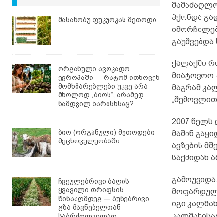
მამაძაღლო
ჰქონდა გა
მასანობუ ფუკუოკას მეთოდი
იმორჩილებ
გაუშვებდა
ქალაქში რ
ორგანული ავოკადო
მიატოვოო –
ევროპაში — რატომ ითხოვენ
მომხმარებლები უკვე არა
მაგრამ კალ
მხოლოდ „ბიოს“, არამედ
„შემოვლით
ნამდვილ ხარისხსაც?
2007 წელს 
ბიო (ორგანული) მეთოდები
მაშინ გაყი
მეცხოველეობაში
ავზების მშ
საქმიდან 
გამოუვიდა.
ჩვეულებრივი ბაღის
ყვავილი თრიფსის
მოფარდულე
წინააღმდეგ — ბუნებრივი
იგი კალმახ
გზა მავნებელთან
კალმახისაგ
საბრძოლველად