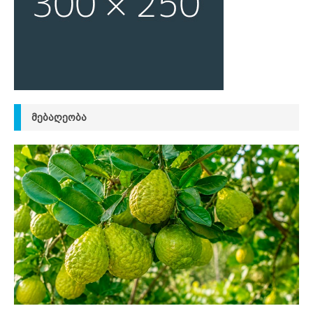
ᲛᲔᲑᲐᲦᲔᲝᲑᲐ