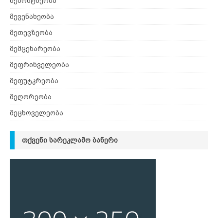
მებოსტნეობა
მევენახეობა
მეთევზეობა
მემცენარეობა
მეფრინველეობა
მეფუტკრეობა
მეღორეობა
მეცხოველეობა
ᲗᲥᲕᲔᲜᲘ ᲡᲐᲠᲔᲙᲚᲐᲛᲝ ᲑᲐᲜᲔᲠᲘ