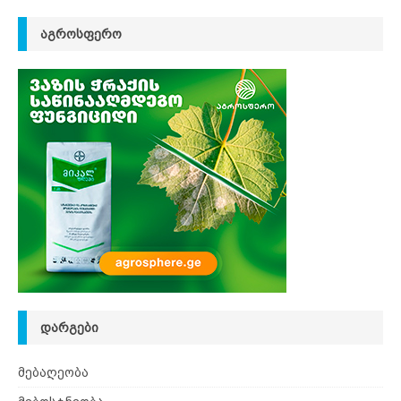
ᲐᲒᲠᲝᲡᲤᲔᲠᲝ
ᲓᲐᲠᲒᲔᲑᲘ
მებაღეობა