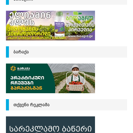
ᲑᲐᲠᲐᲥᲐ
ᲗᲥᲕᲔᲜᲘ ᲠᲔᲙᲚᲐᲛᲐ