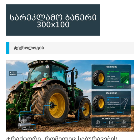
ᲢᲔᲥᲜᲝᲚᲝᲒᲘᲐ
ტრაქტორი, რომელიც საბურავების