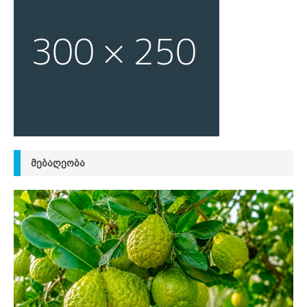
ᲛᲔᲑᲐᲦᲔᲝᲑᲐ