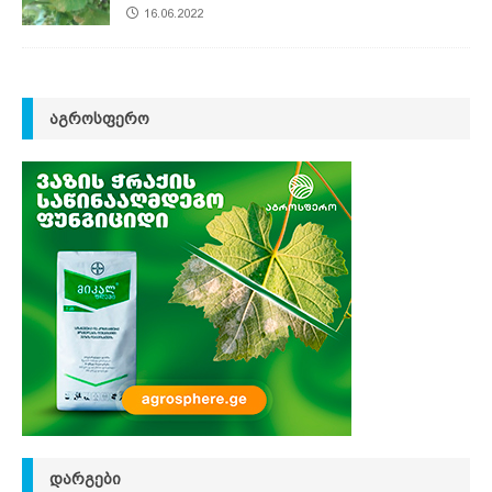
16.06.2022
ᲐᲒᲠᲝᲡᲤᲔᲠᲝ
ᲓᲐᲠᲒᲔᲑᲘ