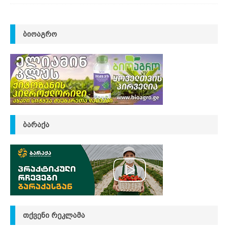
ᲑᲘᲝᲐᲒᲠᲝ
ᲑᲐᲠᲐᲥᲐ
ᲗᲥᲕᲔᲜᲘ ᲠᲔᲙᲚᲐᲛᲐ