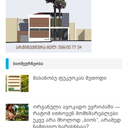
ᲑᲘᲝᲛᲔᲣᲠᲜᲔᲝᲑᲐ
მასანობუ ფუკუოკას მეთოდი
ორგანული ავოკადო ევროპაში —
რატომ ითხოვენ მომხმარებლები
უკვე არა მხოლოდ „ბიოს“, არამედ
ნამდვილ ხარისხსაც?