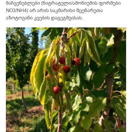
მაჩვენებლები (ნიტრატული/ამონიუმის ფორმები
NO3/NH4) არ არის საკმარისი მცენარეთა
აზოტოვანი კვების დაგეგმვისას.