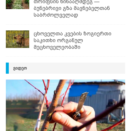
თრიფსის წინააღმდეგ —
ბუნებრივი გზა მავნებელთან
საბრძოლველად
ცხოველთა კვების ზოგიერთი
საკითხი ორგანულ
მეცხოველეობაში
ᲕᲘᲓᲔᲝ