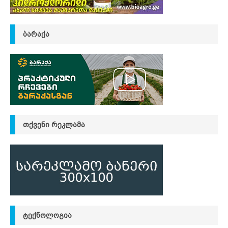
ᲑᲐᲠᲐᲥᲐ
ᲗᲥᲕᲔᲜᲘ ᲠᲔᲙᲚᲐᲛᲐ
ᲢᲔᲥᲜᲝᲚᲝᲒᲘᲐ