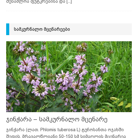
შესაძლოა ფუტკრებისა და
[...]
ᲡᲐᲛᲙᲣᲠᲜᲐᲚᲝ ᲛᲪᲔᲜᲐᲠᲔᲔᲑᲘ
ჯინჭარა – სამკურნალო მცენარე
ჯინჭარა (ლათ. Phlomis tuberosa L) ტუჩოსანთა ოჯახში
შედის. მრავალწლიანი 50-150 სმ სიმაღლის მცენარეა