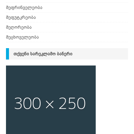
მეფრინველეობა
მეფუტკრეობა
მეღორეობა
მეცხოველეობა
ᲗᲥᲕᲔᲜᲘ ᲡᲐᲠᲔᲙᲚᲐᲛᲝ ᲑᲐᲜᲔᲠᲘ