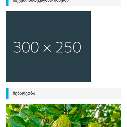
ᲗᲥᲕᲔᲜᲘ ᲡᲐᲠᲔᲙᲚᲐᲛᲝ ᲑᲐᲜᲔᲠᲘ
ᲛᲔᲑᲐᲦᲔᲝᲑᲐ