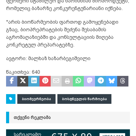
ფერმერი სტაბილურ და ხარისხიან ბიოპროდუქტს,
რომელიც ბაზარზე კონკურენტუნარიანი იქნება.
*არის ბიოწარმეობის ფართოდ გამოყენებადი
გზაც, ბიოპრეპრატების შეძენა შესაბამის
აგრომაღაზიებში და კონსულტაციის მიღება
კონკრეტულ პრეპარატებზე.
ავტორი: მალხაზ ხაზარბეგიშვილი
წაკითხვა:
640
ᲑᲘᲝᲛᲔᲣᲠᲜᲔᲝᲑᲐ
ᲑᲝᲡᲢᲜᲔᲣᲚᲘᲡ ᲬᲐᲠᲛᲝᲔᲑᲐ
ᲗᲥᲕᲔᲜᲘ ᲠᲔᲙᲚᲐᲛᲐ