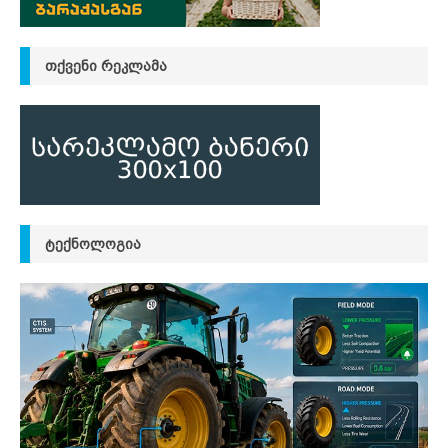
ᲗᲥᲕᲔᲜᲘ ᲠᲔᲙᲚᲐᲛᲐ
ᲢᲔᲥᲜᲝᲚᲝᲒᲘᲐ