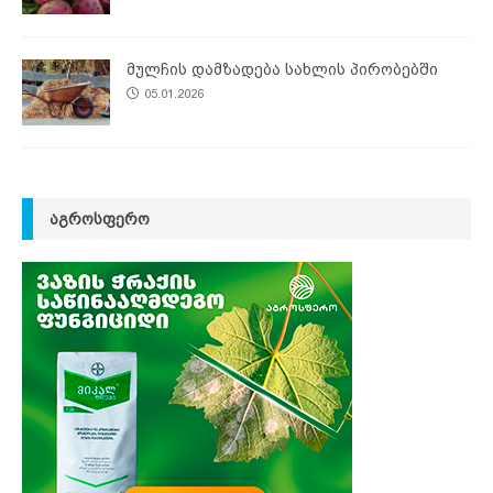
მულჩის დამზადება სახლის პირობებში
05.01.2026
ᲐᲒᲠᲝᲡᲤᲔᲠᲝ