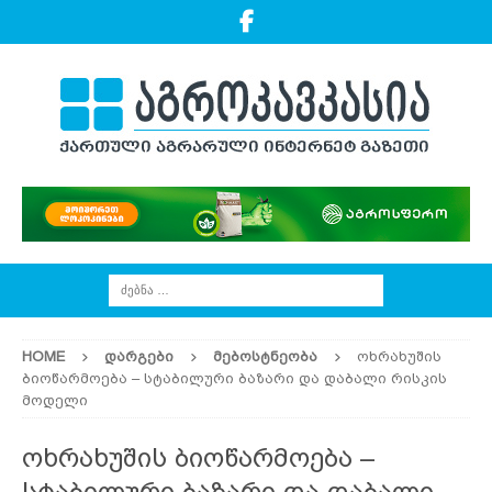
HOME
ᲓᲐᲠᲒᲔᲑᲘ
ᲛᲔᲑᲝᲡᲢᲜᲔᲝᲑᲐ
ოხრახუშის
ბიოწარმოება – სტაბილური ბაზარი და დაბალი რისკის
მოდელი
ოხრახუშის ბიოწარმოება –
სტაბილური ბაზარი და დაბალი