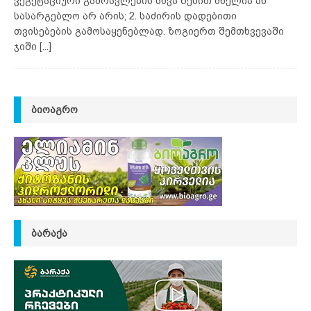
ვეგეტაციური გამრავლების სხვა წესით ძნელია ან
სასარგებლო არ არის; 2. საძირის დადებითი
თვისებების გამოსაყენებლად. ზოგიერთ შემთხვევაში
ჯიში
[...]
ᲑᲘᲝᲐᲒᲠᲝ
ᲑᲐᲠᲐᲥᲐ