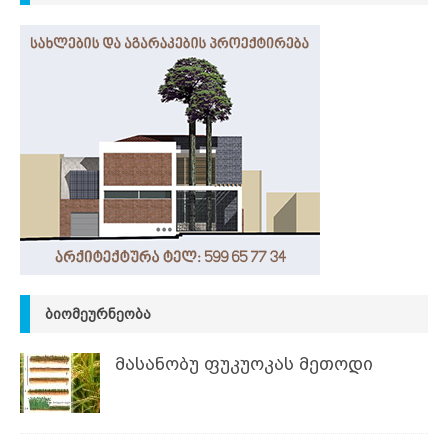
ᲑᲘᲝᲛᲔᲣᲠᲜᲔᲝᲑᲐ
მასანობუ ფუკუოკას მეთოდი