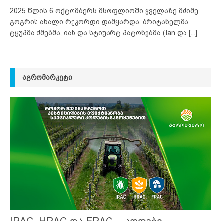
2025 წლის 6 ოქტომბერს მსოფლიოში ყველაზე მძიმე
გოგრის ახალი რეკორდი დამყარდა. ბრიტანელმა
ტყუპმა ძმებმა, იან და სტიუარტ პატონებმა (Ian და
[...]
ᲐᲒᲠᲝᲛᲐᲠᲙᲔᲢᲘ
IRAC, HRAC და FRAC – კოდები,