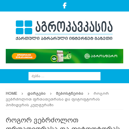
HOME
ᲓᲐᲠᲒᲔᲑᲘ
ᲛᲔᲑᲝᲡᲢᲜᲔᲝᲑᲐ
როგორ
ვებრძოლოთ ფრთათეთრასა და ფიტოფტორას
პომიდვრის კულტურაში
როგორ ვებრძოლოთ
ფრთათეთრასა და ფიტოფტორას