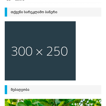
ᲗᲥᲕᲔᲜᲘ ᲡᲐᲠᲔᲙᲚᲐᲛᲝ ᲑᲐᲜᲔᲠᲘ
ᲛᲔᲑᲐᲦᲔᲝᲑᲐ