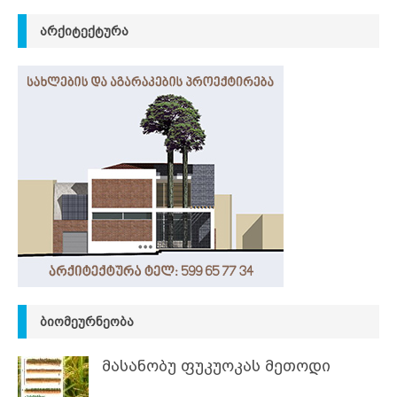
ᲐᲠᲥᲘᲢᲔᲥᲢᲣᲠᲐ
ᲑᲘᲝᲛᲔᲣᲠᲜᲔᲝᲑᲐ
მასანობუ ფუკუოკას მეთოდი