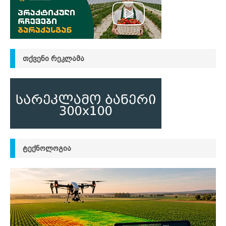
ᲗᲥᲕᲔᲜᲘ ᲠᲔᲙᲚᲐᲛᲐ
ᲢᲔᲥᲜᲝᲚᲝᲒᲘᲐ