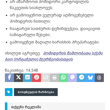
არ აწარმოოთ პომიდორი კარტოფილის
ნაკვეთის სიახლოვეს;
არ გამოიყენოთ ველურად აღმოცენებული
პომიდვრის ჩითილი;
ჩაატარეთ სათბურის დეზინფექცია, დაიცავით
სანიტარული წესები;
გამოიყენეთ მაღალი ხარისხის პრეპარატები.
იხილეთ აგრეთვე:
პომიდვრის წამლობათა სქემა
ბიო (ორგანული) მეურნეობისთვის
წაკითხვა:
14,548
ᲑᲝᲡᲢᲜᲔᲣᲚᲘᲡ ᲬᲐᲠᲛᲝᲔᲑᲐ
ᲗᲥᲕᲔᲜᲘ ᲠᲔᲙᲚᲐᲛᲐ