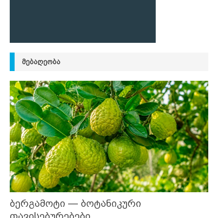
ᲛᲔᲑᲐᲦᲔᲝᲑᲐ
ბერგამოტი — ბოტანიკური
თავისებურებები