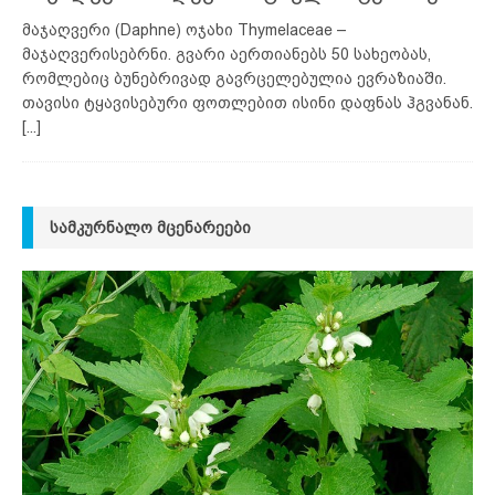
მაჯაღვერი (Daphne) ოჯახი Thymelaceae –
მაჯაღვერისებრნი. გვარი აერთიანებს 50 სახეობას,
რომლებიც ბუნებრივად გავრცელებულია ევრაზიაში.
თავისი ტყავისებური ფოთლებით ისინი დაფნას ჰგვანან.
[...]
ᲡᲐᲛᲙᲣᲠᲜᲐᲚᲝ ᲛᲪᲔᲜᲐᲠᲔᲔᲑᲘ