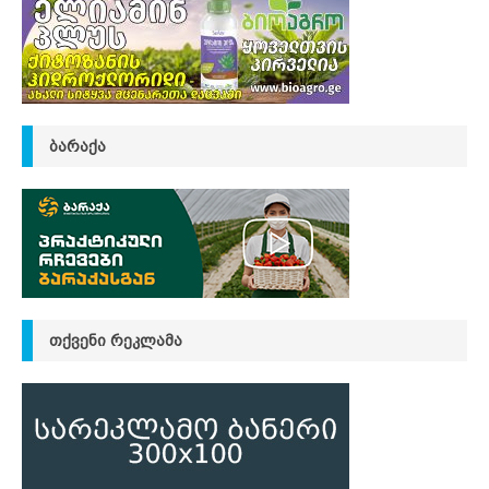
ᲑᲐᲠᲐᲥᲐ
ᲗᲥᲕᲔᲜᲘ ᲠᲔᲙᲚᲐᲛᲐ