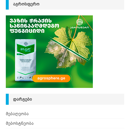
ᲐᲒᲠᲝᲡᲤᲔᲠᲝ
ᲓᲐᲠᲒᲔᲑᲘ
მებაღეობა
მებოსტნეობა