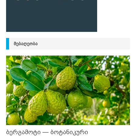
ᲛᲔᲑᲐᲦᲔᲝᲑᲐ
ბერგამოტი — ბოტანიკური