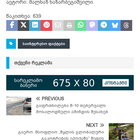
ავტორი: მალხაზ ხაზარბეგიშვილი
წაკითხვა:
639
ᲡᲐᲘᲜᲢᲔᲠᲔᲡᲝ ᲤᲐᲥᲢᲔᲑᲘ
ᲗᲥᲕᲔᲜᲘ ᲠᲔᲙᲚᲐᲛᲐ
PREVIOUS
გაფრთხილება 8-10 თებერვალს
მოსალოდნელი ამინდის შესახებ
NEXT
გაერო: მსოფლიო „წყლის გლობალური
გაკოტრების ეპოქაში“ შედის