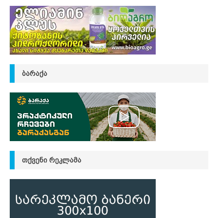
ᲑᲐᲠᲐᲥᲐ
ᲗᲥᲕᲔᲜᲘ ᲠᲔᲙᲚᲐᲛᲐ