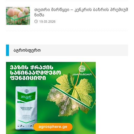
თეთრი მარწყვი – კენკრის ბაზრის პრემიუმ
ნიშა
19.03.2026
ᲐᲒᲠᲝᲡᲤᲔᲠᲝ