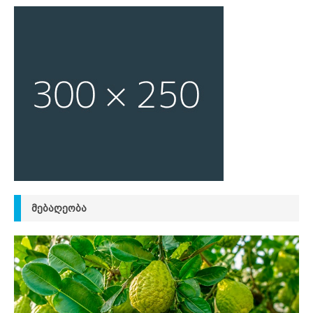
ᲛᲔᲑᲐᲦᲔᲝᲑᲐ