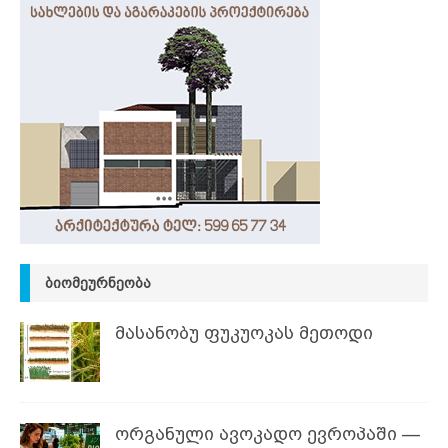
ᲑᲘᲝᲛᲔᲣᲠᲜᲔᲝᲑᲐ
მასანობუ ფუკუოკას მეთოდი
ორგანული ავოკადო ევროპაში —