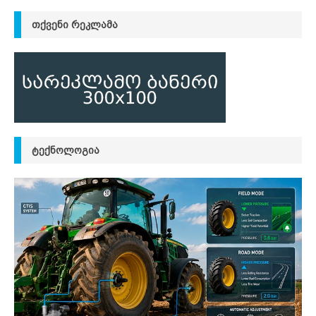
ᲗᲥᲕᲔᲜᲘ ᲠᲔᲙᲚᲐᲛᲐ
ᲢᲔᲥᲜᲝᲚᲝᲒᲘᲐ