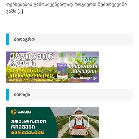
თვისებების გამოსაყენებლად. ზოგიერთ შემთხვევაში
ჯიში
[...]
ᲑᲘᲝᲐᲒᲠᲝ
ᲑᲐᲠᲐᲥᲐ