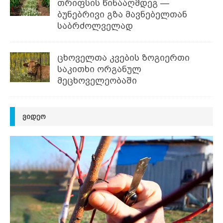
თრიფსის წინააღმდეგ —
ბუნებრივი გზა მავნებელთან
საბრძოლველად
ცხოველთა კვების ზოგიერთი
საკითხი ორგანულ
მეცხოველეობაში
ᲕᲘᲓᲔᲝ