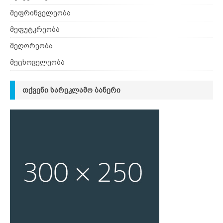
მეფრინველეობა
მეფუტკრეობა
მეღორეობა
მეცხოველეობა
ᲗᲥᲕᲔᲜᲘ ᲡᲐᲠᲔᲙᲚᲐᲛᲝ ᲑᲐᲜᲔᲠᲘ