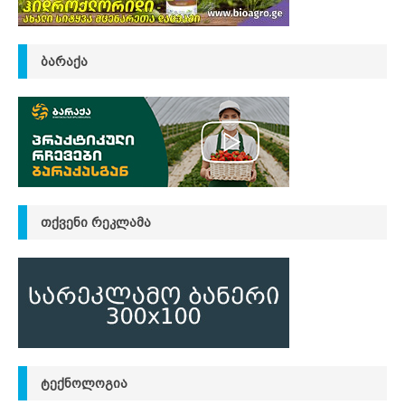
ᲑᲐᲠᲐᲥᲐ
ᲗᲥᲕᲔᲜᲘ ᲠᲔᲙᲚᲐᲛᲐ
ᲢᲔᲥᲜᲝᲚᲝᲒᲘᲐ