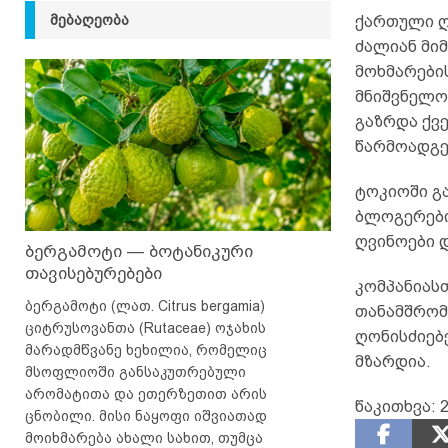
ᲛᲔᲑᲐᲦᲔᲝᲑᲐ
ქართული ღ
ძალიან მი
მოხმარები
მნიშვნელო
გაზრდა ქვ
წარმოადგე
ტოკიოში გ
ბლოგერები
ღვინოები დ
ბერგამოტი — ბოტანიკური
თავისებურებები
კომპანიასთ
ბერგამოტი (ლათ. Citrus bergamia)
თანამშრომ
ციტრუსოვანთა (Rutaceae) ოჯახის
ღონისძიებ
მარადმწვანე ხეხილია, რომელიც
მზარდია.
მსოფლიოში განსაკუთრებული
არომატითა და ეთერზეთით არის
წაკითხვა:
2
ცნობილი. მისი ნაყოფი იშვიათად
მოიხმარება ახალი სახით, თუმცა