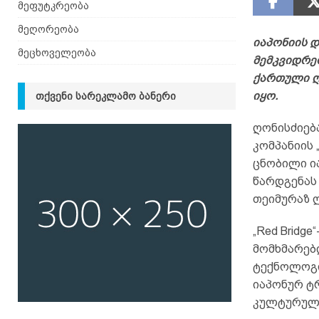
მეფუტკრეობა
მეღორეობა
იაპონიის 
მეცხოველეობა
მემკვიდრე
ქართული ღ
იყო.
ᲗᲥᲕᲔᲜᲘ ᲡᲐᲠᲔᲙᲚᲐᲛᲝ ᲑᲐᲜᲔᲠᲘ
ღონისძიებ
კომპანიის 
ცნობილი ი
წარდგენას
თეიმურაზ 
„Red Bridg
მომხმარებ
ტექნოლოგი
იაპონურ ტ
კულტურული