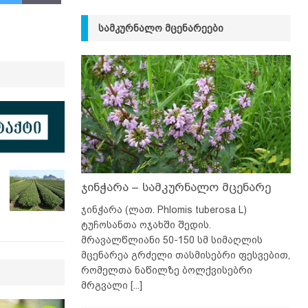
ᲡᲐᲛᲙᲣᲠᲜᲐᲚᲝ ᲛᲪᲔᲜᲐᲠᲔᲔᲑᲘ
ჯინჭარა – სამკურნალო მცენარე
ჯინჭარა (ლათ. Phlomis tuberosa L)
ტუჩოსანთა ოჯახში შედის.
მრავალწლიანი 50-150 სმ სიმაღლის
მცენარეა გრძელი თასმისებრი ფესვებით,
რომელთა ნაწილზე ბოლქვისებრი
მრგვალი
[...]