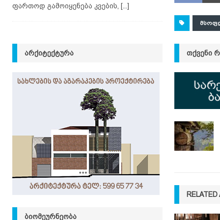
ფართოდ გამოიყენება კვების,
[...]
ᲛᲡᲝᲤ
ᲐᲠᲥᲘᲢᲔᲥᲢᲣᲠᲐ
ᲗᲥᲕᲔᲜᲘ 
RELATED 
ᲑᲘᲝᲛᲔᲣᲠᲜᲔᲝᲑᲐ