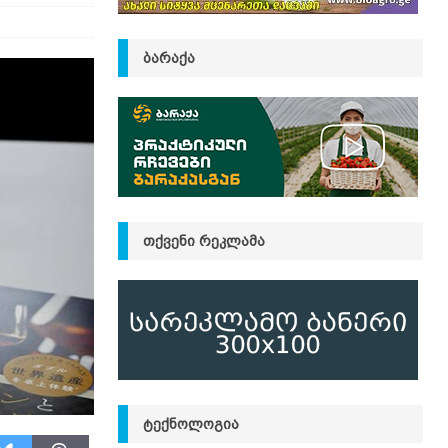
ᲑᲐᲠᲐᲥᲐ
ᲗᲥᲕᲔᲜᲘ ᲠᲔᲙᲚᲐᲛᲐ
ᲢᲔᲥᲜᲝᲚᲝᲒᲘᲐ