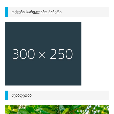
ᲗᲥᲕᲔᲜᲘ ᲡᲐᲠᲔᲙᲚᲐᲛᲝ ᲑᲐᲜᲔᲠᲘ
ᲛᲔᲑᲐᲦᲔᲝᲑᲐ