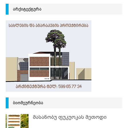
ᲐᲠᲥᲘᲢᲔᲥᲢᲣᲠᲐ
ᲑᲘᲝᲛᲔᲣᲠᲜᲔᲝᲑᲐ
მასანობუ ფუკუოკას მეთოდი