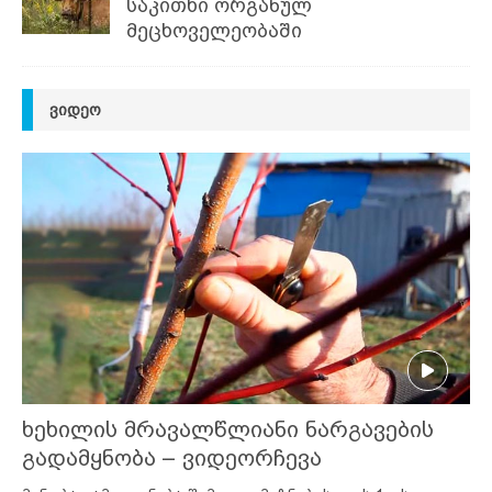
საკითხი ორგანულ
მეცხოველეობაში
ᲕᲘᲓᲔᲝ
ხეხილის მრავალწლიანი ნარგავების
გადამყნობა – ვიდეორჩევა