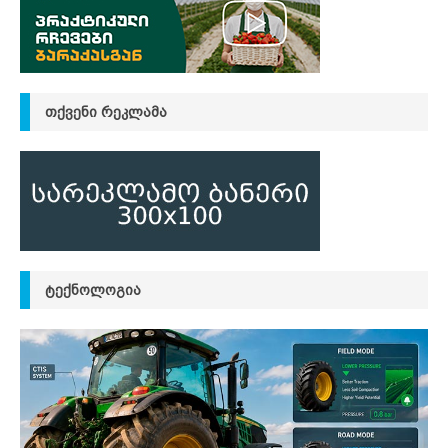
ᲗᲥᲕᲔᲜᲘ ᲠᲔᲙᲚᲐᲛᲐ
ᲢᲔᲥᲜᲝᲚᲝᲒᲘᲐ