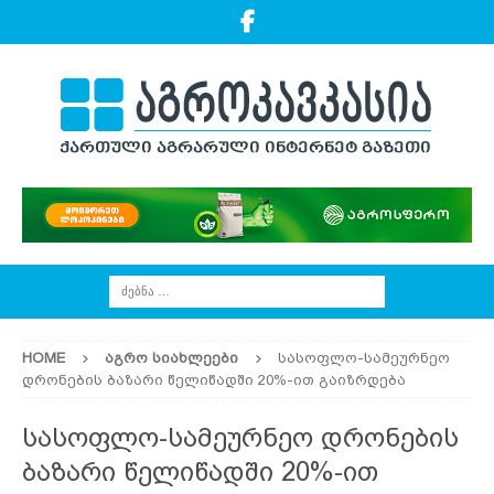
HOME
ᲐᲒᲠᲝ ᲡᲘᲐᲮᲚᲔᲔᲑᲘ
სასოფლო-სამეურნეო
დრონების ბაზარი წელიწადში 20%-ით გაიზრდება
სასოფლო-სამეურნეო დრონების
ბაზარი წელიწადში 20%-ით