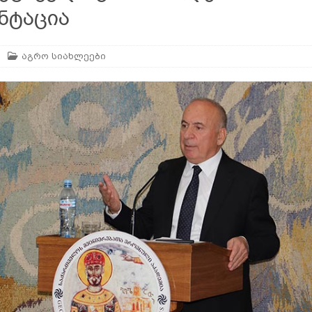
ნტაცია
ყვანა – რამდენიმე მეთოდი
ᲛᲔᲤᲣᲢᲙᲠᲔᲝᲑᲐ
აგრო სიახლეები