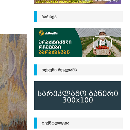
ᲑᲐᲠᲐᲥᲐ
ᲗᲥᲕᲔᲜᲘ ᲠᲔᲙᲚᲐᲛᲐ
ᲢᲔᲥᲜᲝᲚᲝᲒᲘᲐ