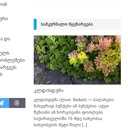
ოინ
ური
ᲡᲐᲛᲙᲣᲠᲜᲐᲚᲝ ᲛᲪᲔᲜᲐᲠᲔᲔᲑᲘ
ა და
წელს
რობლემები
მარჯვეს
ს
კლდისდუმა
კლდისდუმა (ლათ. Sedum) — ბალახები,
ნახევრად ბუჩქები ან ბუჩქებია. აქვთ
წვნიანი ან ხორცოვანი ფოთლები.
საქართველოში 15-მდე სახეობაა.
სახეობების მეტი წილი
[...]