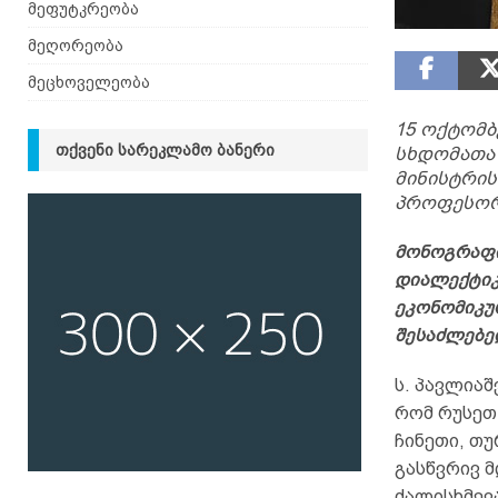
მეფუტკრეობა
მეღორეობა
მეცხოველეობა
15 ოქტომბ
ᲗᲥᲕᲔᲜᲘ ᲡᲐᲠᲔᲙᲚᲐᲛᲝ ᲑᲐᲜᲔᲠᲘ
სხდომათა 
მინისტრის
პროფესორ 
მონოგრაფი
დიალექტიკ
ეკონომიკუ
შესაძლებე
ს. პავლიაშ
რომ რუსეთ
ჩინეთი, თუ
გასწვრივ 
ძალისხმევ