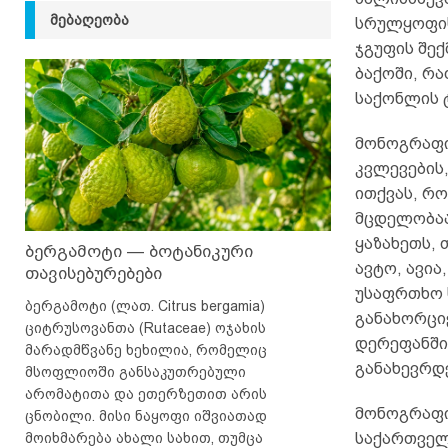
ᲛᲔᲑᲐᲦᲔᲝᲑᲐ
სრულყოფის
ჯგუფის შექ
ბაქოში, რ
საქონლის 
მონოგრაფი
კვლევების,
ითქვას, რ
მცდელობაა
ყაზახეთს,
ბერგამოტი — ბოტანიკური
ავტო, ავია
თავისებურებები
უსაფრთხო ს
ბერგამოტი (ლათ. Citrus bergamia)
განახორცი
ციტრუსოვანთა (Rutaceae) ოჯახის
დერეფანში
მარადმწვანე ხეხილია, რომელიც
განახევრდ
მსოფლიოში განსაკუთრებული
არომატითა და ეთერზეთით არის
მონოგრაფი
ცნობილი. მისი ნაყოფი იშვიათად
მოიხმარება ახალი სახით, თუმცა
საქართველ