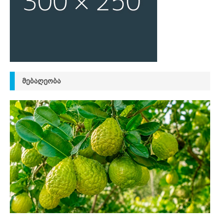
ᲛᲔᲑᲐᲦᲔᲝᲑᲐ