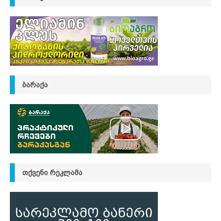
ᲑᲐᲠᲐᲥᲐ
ᲗᲥᲕᲔᲜᲘ ᲠᲔᲙᲚᲐᲛᲐ