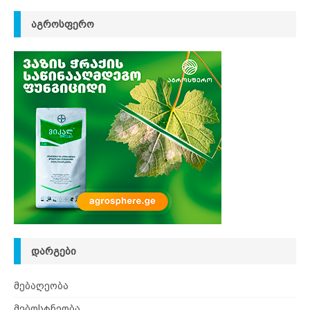
ᲐᲒᲠᲝᲡᲤᲔᲠᲝ
ᲓᲐᲠᲒᲔᲑᲘ
მებაღეობა
მებოსტნეობა