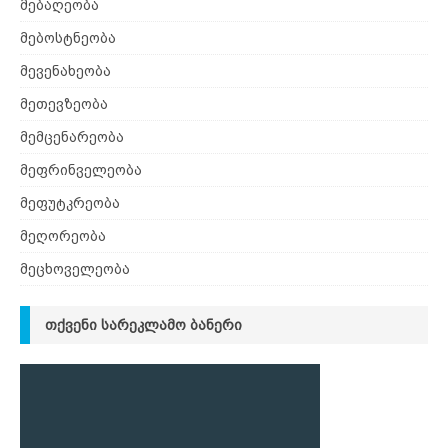
მებაღეობა
მებოსტნეობა
მევენახეობა
მეთევზეობა
მემცენარეობა
მეფრინველეობა
მეფუტკრეობა
მეღორეობა
მეცხოველეობა
ᲗᲥᲕᲔᲜᲘ ᲡᲐᲠᲔᲙᲚᲐᲛᲝ ᲑᲐᲜᲔᲠᲘ