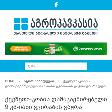
HOME
ᲐᲒᲠᲝ ᲡᲘᲐᲮᲚᲔᲔᲑᲘ
ქვეშეთი-კობის
დამაკავშირებელი 9 კმ-იანი გვირაბის გაჭრა დასრულდა
ქვეშეთი-კობის დამაკავშირებელი
9 კმ-იანი გვირაბის გაჭრა