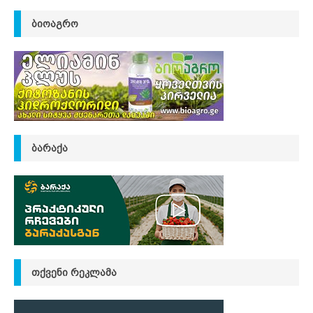
ᲑᲘᲝᲐᲒᲠᲝ
ᲑᲐᲠᲐᲥᲐ
ᲗᲥᲕᲔᲜᲘ ᲠᲔᲙᲚᲐᲛᲐ