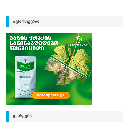
ᲐᲒᲠᲝᲡᲤᲔᲠᲝ
ᲓᲐᲠᲒᲔᲑᲘ