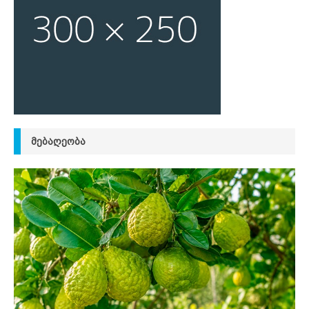
ᲛᲔᲑᲐᲦᲔᲝᲑᲐ