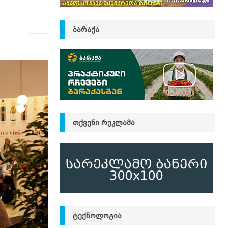
ᲑᲐᲠᲐᲥᲐ
ᲗᲥᲕᲔᲜᲘ ᲠᲔᲙᲚᲐᲛᲐ
ᲢᲔᲥᲜᲝᲚᲝᲒᲘᲐ