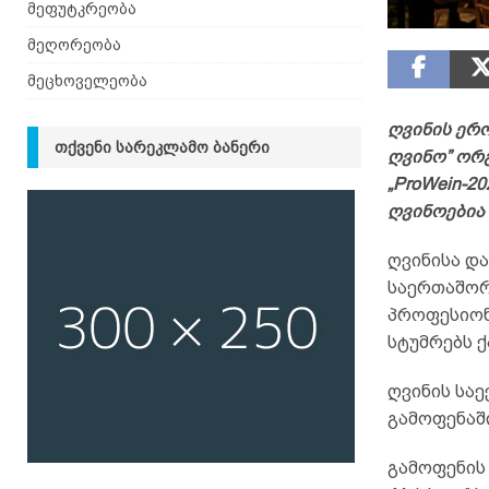
მეფუტკრეობა
მეღორეობა
მეცხოველეობა
ღვინის ერ
ᲗᲥᲕᲔᲜᲘ ᲡᲐᲠᲔᲙᲚᲐᲛᲝ ᲑᲐᲜᲔᲠᲘ
ღვინო” ორ
„ProWein-2
ღვინოებია
ღვინისა დ
საერთაშორ
პროფესიონ
სტუმრებს 
ღვინის სა
გამოფენაში
გამოფენის