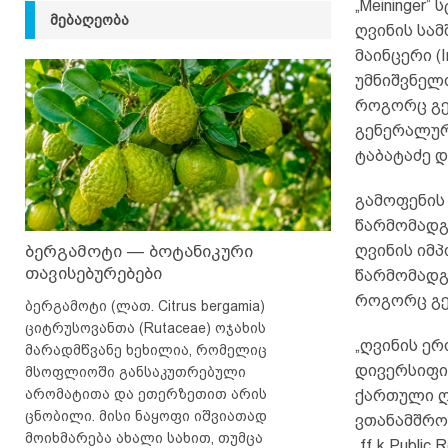
„Meininger
ᲛᲔᲑᲐᲦᲔᲝᲑᲐ
ღვინის სა
მაინცერი (
უმნიშვნელ
როგორც გე
გენერალურ
ტაბატაძე 
გამოფენის
წარმომადგ
ბერგამოტი — ბოტანიკური
ღვინის იმ
თავისებურებები
წარმომადგ
როგორც გე
ბერგამოტი (ლათ. Citrus bergamia)
ციტრუსოვანთა (Rutaceae) ოჯახის
„ღვინის ერ
მარადმწვანე ხეხილია, რომელიც
დივერსიფი
მსოფლიოში განსაკუთრებული
არომატითა და ეთერზეთით არის
ქართული ღ
ცნობილი. მისი ნაყოფი იშვიათად
ვთანამშრო
მოიხმარება ახალი სახით, თუმცა
„ff.k Public