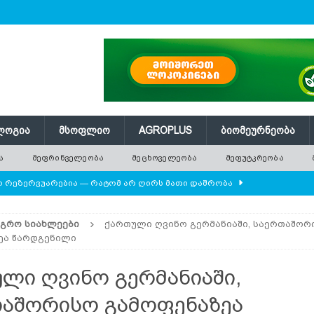
ᲚᲝᲒᲘᲐ
ᲛᲡᲝᲤᲚᲘᲝ
AGROPLUS
ᲑᲘᲝᲛᲔᲣᲠᲜᲔᲝᲑᲐ
Ა
ᲛᲔᲤᲠᲘᲜᲕᲔᲚᲔᲝᲑᲐ
ᲛᲔᲪᲮᲝᲕᲔᲚᲔᲝᲑᲐ
ᲛᲔᲤᲣᲢᲙᲠᲔᲝᲑᲐ
ლო რეზერვუარებია — რატომ არ ღირს მათი დაშრობა
ᲐᲒᲠᲝ ᲡᲘᲐᲮᲚᲔᲔᲑᲘ
ქართული ღვინო გერმანიაში, საერთაშორ
დამიანის წონას უტოლდებოდა
AGROPLUS
ეა წარდგენილი
ის მოშენების დროს
ᲛᲔᲤᲠᲘᲜᲕᲔᲚᲔᲝᲑᲐ
ლი ღვინო გერმანიაში,
 ეკოსისტემის საფუძველია — რატომ ქრება ველური
აშორისო გამოფენაზეა