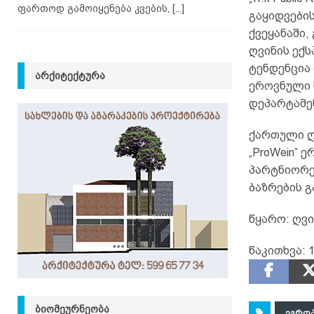
ფართოდ გამოიყენება კვების,
[...]
გაყიდვები
ქვეყანაში
ღვინის ექ
ტენდენცია 
ᲐᲠᲥᲘᲢᲔᲥᲢᲣᲠᲐ
ეროვნული 
დეპარტამე
ქართული ღ
„ProWein”
პარტნიორე
ბაზრების 
წყარო: ღვ
წაკითხვა:
1
ᲑᲘᲝᲛᲔᲣᲠᲜᲔᲝᲑᲐ
ᲔᲕᲠᲝ