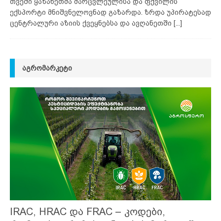
თვეში ყაზახეთმა მარცვლეულისა და ფქვილის
ექსპორტი მნიშვნელოვნად გაზარდა. ზრდა უპირატესად
ცენტრალური აზიის ქვეყნებსა და ავღანეთში
[...]
ᲐᲒᲠᲝᲛᲐᲠᲙᲔᲢᲘ
IRAC, HRAC და FRAC – კოდები,