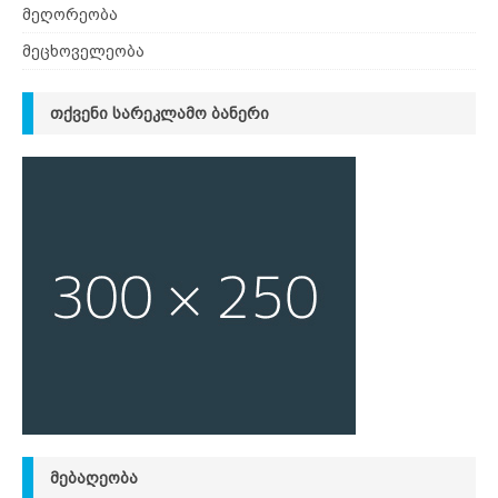
მეღორეობა
მეცხოველეობა
ᲗᲥᲕᲔᲜᲘ ᲡᲐᲠᲔᲙᲚᲐᲛᲝ ᲑᲐᲜᲔᲠᲘ
ᲛᲔᲑᲐᲦᲔᲝᲑᲐ