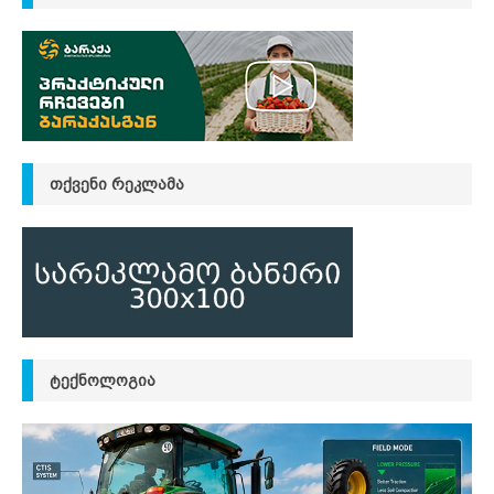
ᲗᲥᲕᲔᲜᲘ ᲠᲔᲙᲚᲐᲛᲐ
ᲢᲔᲥᲜᲝᲚᲝᲒᲘᲐ