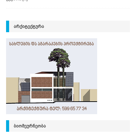
ᲐᲠᲥᲘᲢᲔᲥᲢᲣᲠᲐ
ᲑᲘᲝᲛᲔᲣᲠᲜᲔᲝᲑᲐ