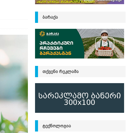
ᲑᲐᲠᲐᲥᲐ
ᲗᲥᲕᲔᲜᲘ ᲠᲔᲙᲚᲐᲛᲐ
ᲢᲔᲥᲜᲝᲚᲝᲒᲘᲐ