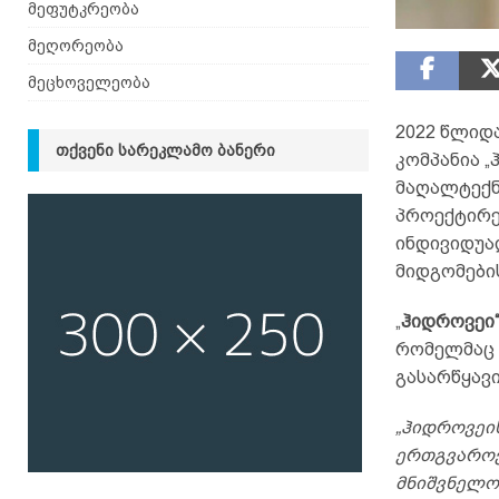
მეფუტკრეობა
მეღორეობა
მეცხოველეობა
2022 წლიდ
ᲗᲥᲕᲔᲜᲘ ᲡᲐᲠᲔᲙᲚᲐᲛᲝ ᲑᲐᲜᲔᲠᲘ
კომპანია 
მაღალტექნ
პროექტირე
ინდივიდუა
მიდგომები
„
ჰიდროვეი“
რომელმაც 
გასარწყავ
„ჰიდროვეი
ერთგვაროვ
მნიშვნელოვ