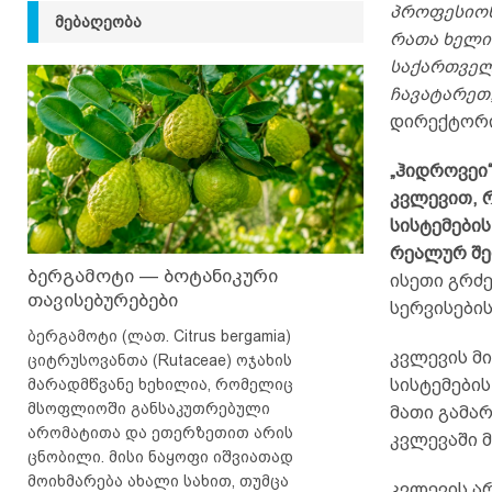
პროფესიო
ᲛᲔᲑᲐᲦᲔᲝᲑᲐ
რათა ხელი
საქართველ
ჩავატარეთ
დირექტორ
„ჰიდროვეი“
კვლევით, 
სისტემების
რეალურ შე
ბერგამოტი — ბოტანიკური
ისეთი გრძ
თავისებურებები
სერვისები
ბერგამოტი (ლათ. Citrus bergamia)
კვლევის მ
ციტრუსოვანთა (Rutaceae) ოჯახის
მარადმწვანე ხეხილია, რომელიც
სისტემების
მსოფლიოში განსაკუთრებული
მათი გამა
არომატითა და ეთერზეთით არის
კვლევაში 
ცნობილი. მისი ნაყოფი იშვიათად
მოიხმარება ახალი სახით, თუმცა
კვლევის ა