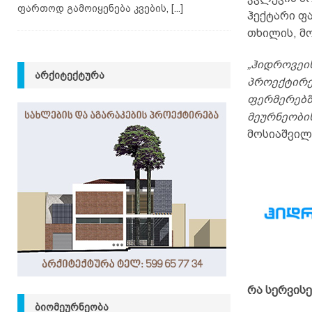
ფართოდ გამოიყენება კვების,
[...]
ჰექტარი ფა
თხილის, მო
„ჰიდროვეი
ᲐᲠᲥᲘᲢᲔᲥᲢᲣᲠᲐ
პროექტირე
ფერმერებშ
მეურნეობი
მოსიაშვილ
რა სერვისე
ᲑᲘᲝᲛᲔᲣᲠᲜᲔᲝᲑᲐ