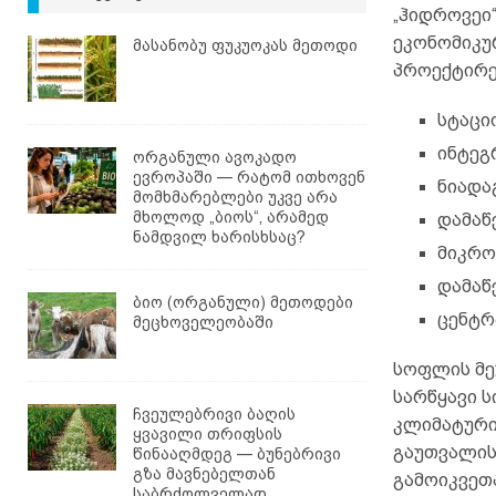
„ჰიდროვეი
ეკონომიკუ
მასანობუ ფუკუოკას მეთოდი
პროექტირე
სტაცი
ინტეგ
ორგანული ავოკადო
ევროპაში — რატომ ითხოვენ
ნიადა
მომხმარებლები უკვე არა
მხოლოდ „ბიოს“, არამედ
დამაწ
ნამდვილ ხარისხსაც?
მიკრო
დამაწ
ბიო (ორგანული) მეთოდები
ცენტრ
მეცხოველეობაში
სოფლის მე
სარწყავი 
ჩვეულებრივი ბაღის
კლიმატური
ყვავილი თრიფსის
გაუთვალის
წინააღმდეგ — ბუნებრივი
გზა მავნებელთან
გამოიკვეთ
საბრძოლველად