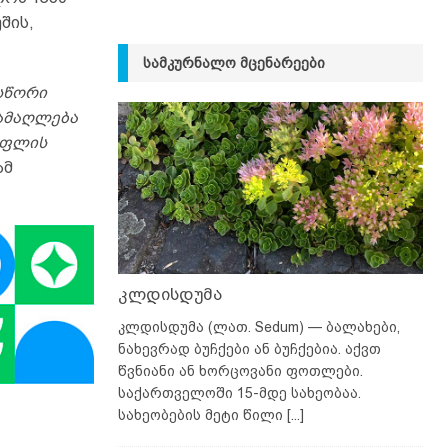
შის,
ᲡᲐᲛᲙᲣᲠᲜᲐᲚᲝ ᲛᲪᲔᲜᲐᲠᲔᲔᲑᲘ
 სწორი
 ამაღლება
ოფლის
ამ
კლდისდუმა
კლდისდუმა (ლათ. Sedum) — ბალახები,
ნახევრად ბუჩქები ან ბუჩქებია. აქვთ
წვნიანი ან ხორცოვანი ფოთლები.
საქართველოში 15-მდე სახეობაა.
სახეობების მეტი წილი
[...]