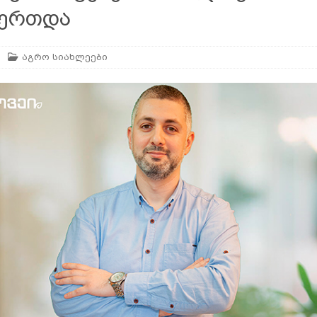
უერთდა
ან
ᲛᲔᲪᲮᲝᲕᲔᲚᲔᲝᲑᲐ
აგრო სიახლეები