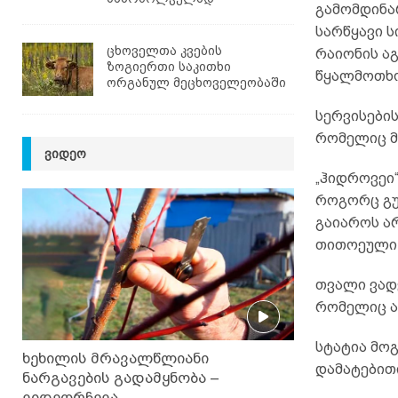
გამომდინა
სარწყავი ს
ცხოველთა კვების
რაიონის ა
ზოგიერთი საკითხი
წყალმოთხო
ორგანულ მეცხოველეობაში
სერვისები
რომელიც მ
ᲕᲘᲓᲔᲝ
„ჰიდროვეი
როგორც გუნ
გაიაროს ა
თითოეული 
თვალი ვადე
რომელიც ა
სტატია მოგ
ხეხილის მრავალწლიანი
დამატებით
ნარგავების გადამყნობა –
ვიდეორჩევა