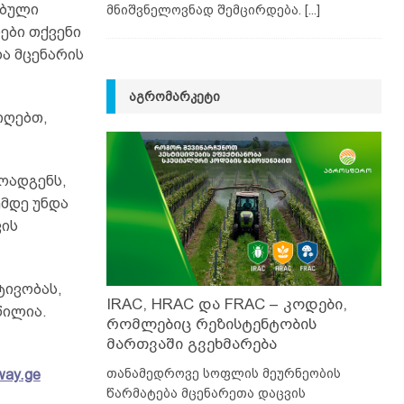
ებული
მნიშვნელოვნად შემცირდება.
[...]
ები თქვენი
ა მცენარის
ᲐᲒᲠᲝᲛᲐᲠᲙᲔᲢᲘ
იღებთ,
ოადგენს,
ემდე უნდა
ვის
ტივობას,
IRAC, HRAC და FRAC – კოდები,
წილია.
რომლებიც რეზისტენტობის
მართვაში გვეხმარება
თანამედროვე სოფლის მეურნეობის
way.ge
წარმატება მცენარეთა დაცვის