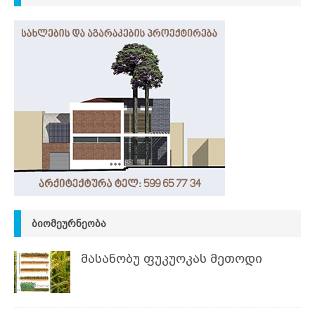
ᲑᲘᲝᲛᲔᲣᲠᲜᲔᲝᲑᲐ
მასანობუ ფუკუოკას მეთოდი