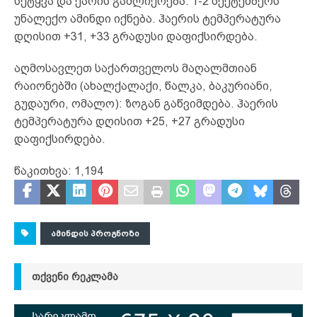
სეტყვა და ქარის გაძლიერება. 1-2 სექტემბერს
უნალექო ამინდი იქნება. ჰაერის ტემპერატურა
დღისით +31, +33 გრადუსი დაფიქსირდება.
აღმოსავლეთ საქართველოს მაღალმთიან
რაიონებში (ახალქალაქი, წალკა, ბაკურიანი,
გუდაური, ომალო): ზოგან გაწვიმდება. ჰაერის
ტემპერატურა დღისით +25, +27 გრადუსი
დაფიქსირდება.
წაკითხვა:
1,194
ᲐᲛᲘᲜᲓᲘᲡ ᲞᲠᲝᲒᲜᲝᲖᲘ
ᲗᲥᲕᲔᲜᲘ ᲠᲔᲙᲚᲐᲛᲐ