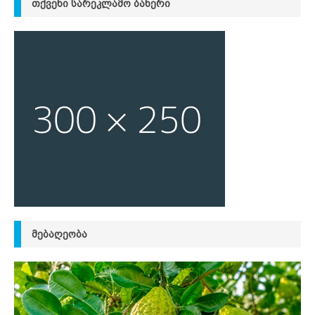
ᲗᲥᲕᲔᲜᲘ ᲡᲐᲠᲔᲙᲚᲐᲛᲝ ᲑᲐᲜᲔᲠᲘ
ᲛᲔᲑᲐᲦᲔᲝᲑᲐ