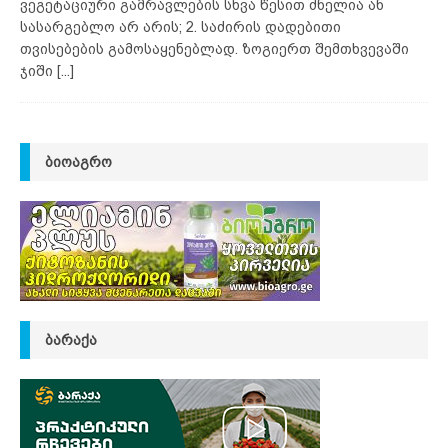
ვეგეტაციური გამრავლების სხვა წესით ძნელია ან
სასარგებლო არ არის; 2. საძირის დადებითი
თვისებების გამოსაყენებლად. ზოგიერთ შემთხვევაში
ჯიში
[...]
ᲑᲘᲝᲐᲒᲠᲝ
ᲑᲐᲠᲐᲥᲐ