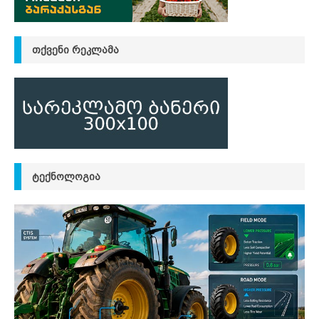
ᲗᲥᲕᲔᲜᲘ ᲠᲔᲙᲚᲐᲛᲐ
ᲢᲔᲥᲜᲝᲚᲝᲒᲘᲐ