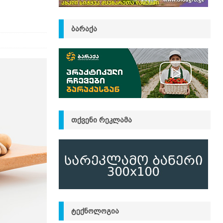
ᲑᲐᲠᲐᲥᲐ
ᲗᲥᲕᲔᲜᲘ ᲠᲔᲙᲚᲐᲛᲐ
ᲢᲔᲥᲜᲝᲚᲝᲒᲘᲐ