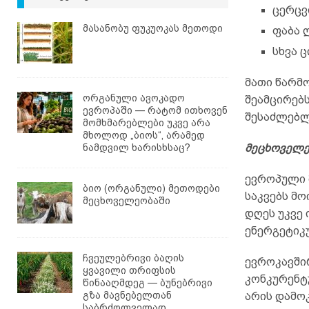
ცერცვ
მასანობუ ფუკუოკას მეთოდი
ფაბა 
სხვა 
მათი წარმ
ორგანული ავოკადო
შეამცირებ
ევროპაში — რატომ ითხოვენ
შესაძლებლ
მომხმარებლები უკვე არა
მხოლოდ „ბიოს“, არამედ
ნამდვილ ხარისხსაც?
მეცხოველე
ევროპული 
ბიო (ორგანული) მეთოდები
საკვებს მ
მეცხოველეობაში
დღეს უკვე
ენერგეტიკ
ჩვეულებრივი ბაღის
ევროკავში
ყვავილი თრიფსის
კონკურენტ
წინააღმდეგ — ბუნებრივი
გზა მავნებელთან
არის დამო
საბრძოლველად