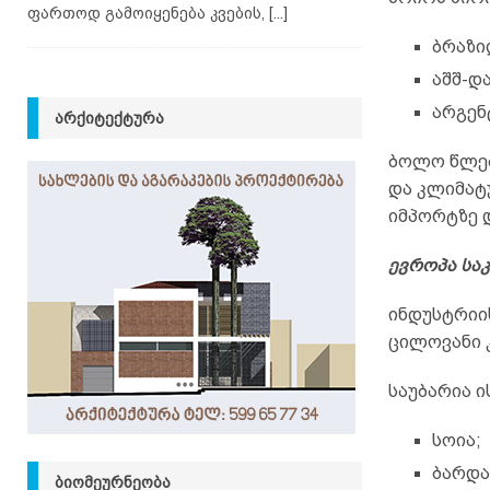
ფართოდ გამოიყენება კვების,
[...]
ბრაზი
აშშ-და
არგენ
ᲐᲠᲥᲘᲢᲔᲥᲢᲣᲠᲐ
ბოლო წლებ
და კლიმატ
იმპორტზე 
ევროპა სა
ინდუსტრიი
ცილოვანი 
საუბარია 
სოია;
ბარდა
ᲑᲘᲝᲛᲔᲣᲠᲜᲔᲝᲑᲐ