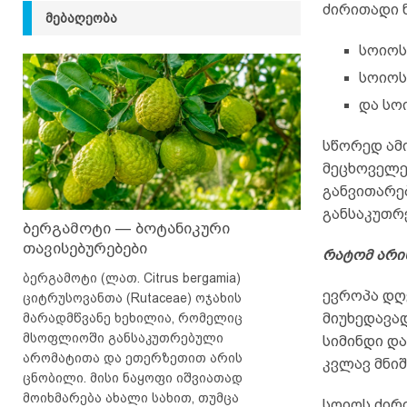
ძირითადი 
ᲛᲔᲑᲐᲦᲔᲝᲑᲐ
სოიოს
სოიოს
და სო
სწორედ ამ
მეცხოველე
განვითარე
განსაკუთრ
ბერგამოტი — ბოტანიკური
თავისებურებები
რატომ არის
ბერგამოტი (ლათ. Citrus bergamia)
ევროპა დღ
ციტრუსოვანთა (Rutaceae) ოჯახის
მარადმწვანე ხეხილია, რომელიც
მიუხედავა
მსოფლიოში განსაკუთრებული
სიმინდი დ
არომატითა და ეთერზეთით არის
კვლავ მნი
ცნობილი. მისი ნაყოფი იშვიათად
მოიხმარება ახალი სახით, თუმცა
სოიოს ძირ