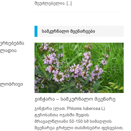
შეუძლებელია.
[...]
ᲡᲐᲛᲙᲣᲠᲜᲐᲚᲝ ᲛᲪᲔᲜᲐᲠᲔᲔᲑᲘ
ერხებებმა
ვლადია
გილობრივი
ჯინჭარა – სამკურნალო მცენარე
ჯინჭარა (ლათ. Phlomis tuberosa L)
ტუჩოსანთა ოჯახში შედის.
მრავალწლიანი 50-150 სმ სიმაღლის
მცენარეა გრძელი თასმისებრი ფესვებით,