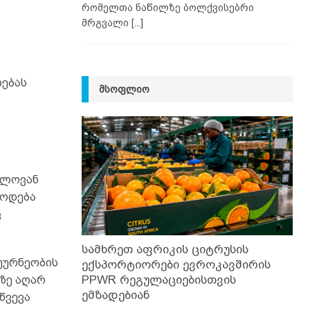
რომელთა ნაწილზე ბოლქვისებრი
მრგვალი
[...]
ებას
ᲛᲡᲝᲤᲚᲘᲝ
ილოვან
წოდება
ც
სამხრეთ აფრიკის ციტრუსის
ეურნეობის
ექსპორტიორები ევროკავშირის
PPWR რეგულაციებისთვის
ზე აღარ
ემზადებიან
წვევა