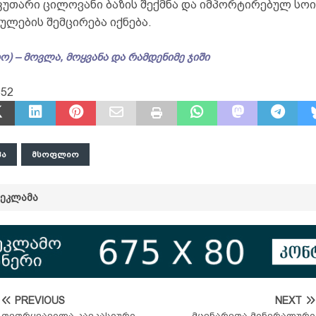
კუთარი ცილოვანი ბაზის შექმნა და იმპორტირებულ სო
ულების შემცირება იქნება.
ო) – მოვლა, მოყვანა და რამდენიმე ჯიში
352
ᲞᲐ
ᲛᲡᲝᲤᲚᲘᲝ
ᲠᲔᲙᲚᲐᲛᲐ
PREVIOUS
NEXT
თეთრყვავილა კავკასიური
მცენარეთა მინერალური