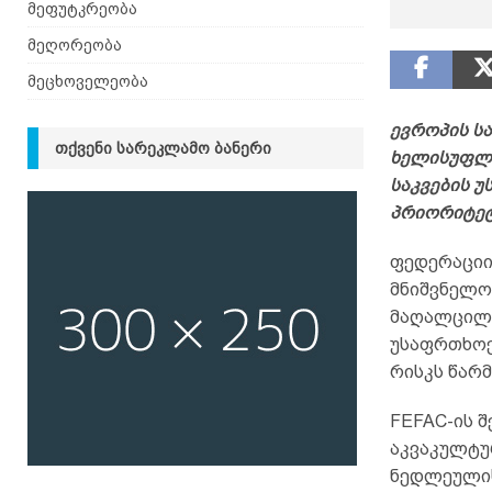
მეფუტკრეობა
მეღორეობა
მეცხოველეობა
ევროპის ს
ᲗᲥᲕᲔᲜᲘ ᲡᲐᲠᲔᲙᲚᲐᲛᲝ ᲑᲐᲜᲔᲠᲘ
ხელისუფლე
საკვების 
პრიორიტეტ
ფედერაციი
მნიშვნელო
მაღალცილე
უსაფრთხოე
რისკს წარ
FEFAC-ის 
აკვაკულტუ
ნედლეულის