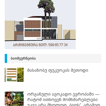
ᲑᲘᲝᲛᲔᲣᲠᲜᲔᲝᲑᲐ
მასანობუ ფუკუოკას მეთოდი
ორგანული ავოკადო ევროპაში —
რატომ ითხოვენ მომხმარებლები
უკვე არა მხოლოდ „ბიოს“, არამედ