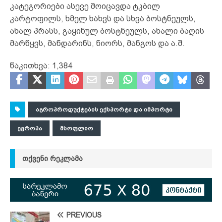
კატეგორიები ასევე მოიცავდა ტკბილ
კარტოფილს, ხმელ ხახვს და სხვა ბოსტნეულს,
ახალ პრასს, გაყინულ ბოსტნეულს, ახალი ბაღის
მარწყვს, მანდარინს, ნიორს, მანგოს და ა.შ.
წაკითხვა:
1,384
ᲐᲒᲠᲝᲞᲠᲝᲓᲣᲥᲢᲔᲑᲘᲡ ᲔᲥᲡᲞᲝᲠᲢᲘ ᲓᲐ ᲘᲛᲞᲝᲠᲢᲘ
ᲔᲕᲠᲝᲞᲐ
ᲛᲡᲝᲤᲚᲘᲝ
ᲗᲥᲕᲔᲜᲘ ᲠᲔᲙᲚᲐᲛᲐ
PREVIOUS