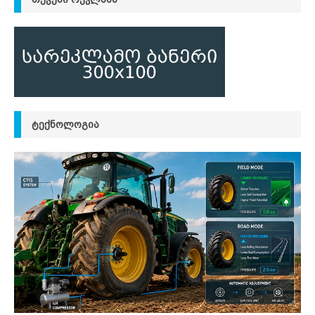
ᲢᲔᲥᲜᲝᲚᲝᲒᲘᲐ