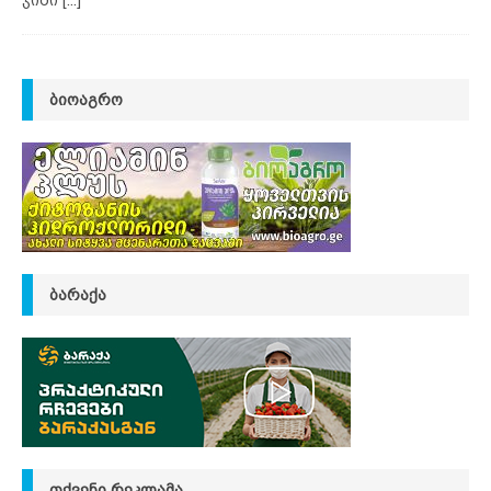
ᲑᲘᲝᲐᲒᲠᲝ
ᲑᲐᲠᲐᲥᲐ
ᲗᲥᲕᲔᲜᲘ ᲠᲔᲙᲚᲐᲛᲐ