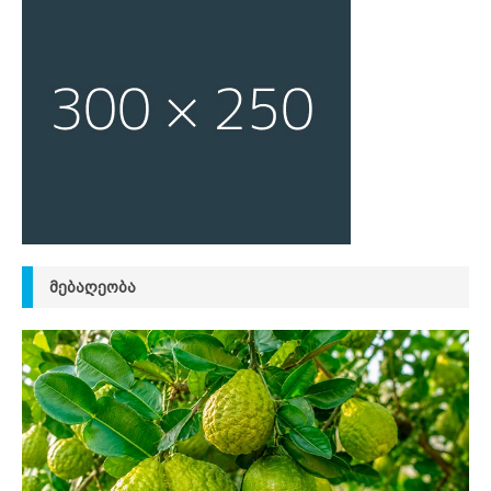
ᲛᲔᲑᲐᲦᲔᲝᲑᲐ