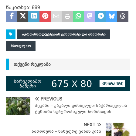
წაკითხვა:
889
ᲐᲒᲠᲝᲞᲠᲝᲓᲣᲥᲢᲔᲑᲘᲡ ᲔᲥᲡᲞᲝᲠᲢᲘ ᲓᲐ ᲘᲛᲞᲝᲠᲢᲘ
ᲛᲡᲝᲤᲚᲘᲝ
ᲗᲥᲕᲔᲜᲘ ᲠᲔᲙᲚᲐᲛᲐ
PREVIOUS
პეკანი – კაკალი დასავლეთ საქართველოს
ტენიანი სუბტროპიკული ზონისთვის
NEXT
ბათომურა – სასუფრე ვაზის ჯიში