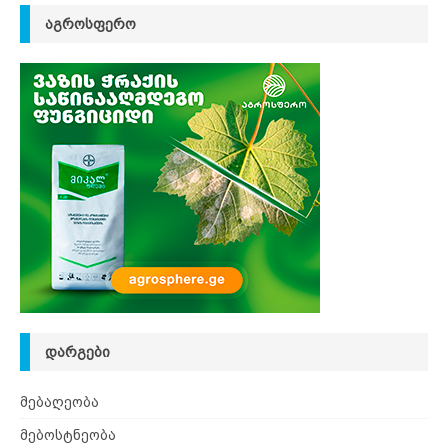
ᲐᲒᲠᲝᲡᲤᲔᲠᲝ
ᲓᲐᲠᲒᲔᲑᲘ
მებაღეობა
მებოსტნეობა