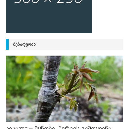
ᲛᲔᲑᲐᲦᲔᲝᲑᲐ
კაკალი – მყნობა, ნერგის გამოყვანა