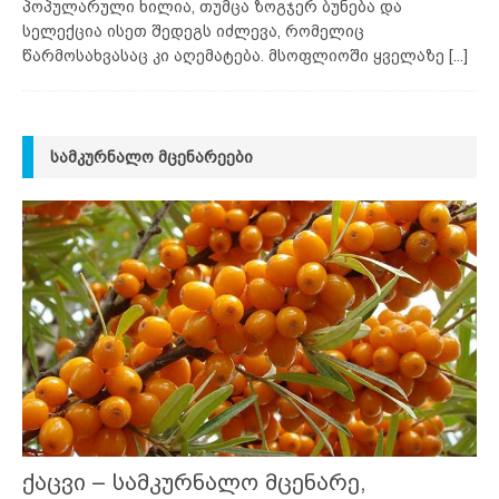
პოპულარული ხილია, თუმცა ზოგჯერ ბუნება და
სელექცია ისეთ შედეგს იძლევა, რომელიც
წარმოსახვასაც კი აღემატება. მსოფლიოში ყველაზე
[...]
ᲡᲐᲛᲙᲣᲠᲜᲐᲚᲝ ᲛᲪᲔᲜᲐᲠᲔᲔᲑᲘ
ქაცვი – სამკურნალო მცენარე,