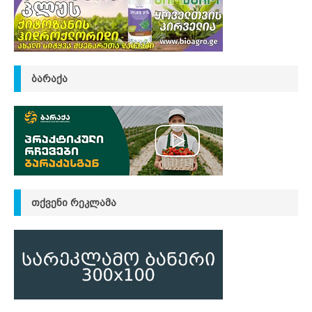
ᲑᲐᲠᲐᲥᲐ
ᲗᲥᲕᲔᲜᲘ ᲠᲔᲙᲚᲐᲛᲐ