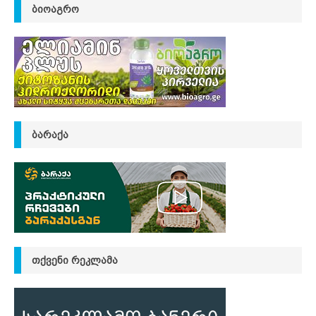
ᲑᲘᲝᲐᲒᲠᲝ
ᲑᲐᲠᲐᲥᲐ
ᲗᲥᲕᲔᲜᲘ ᲠᲔᲙᲚᲐᲛᲐ