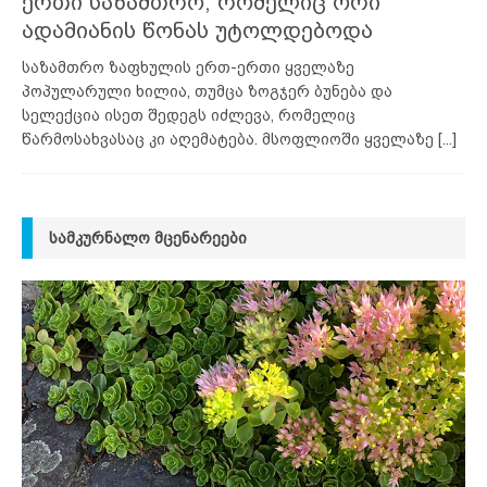
ერთი საზამთრო, რომელიც ორი
ადამიანის წონას უტოლდებოდა
საზამთრო ზაფხულის ერთ-ერთი ყველაზე
პოპულარული ხილია, თუმცა ზოგჯერ ბუნება და
სელექცია ისეთ შედეგს იძლევა, რომელიც
წარმოსახვასაც კი აღემატება. მსოფლიოში ყველაზე
[...]
ᲡᲐᲛᲙᲣᲠᲜᲐᲚᲝ ᲛᲪᲔᲜᲐᲠᲔᲔᲑᲘ