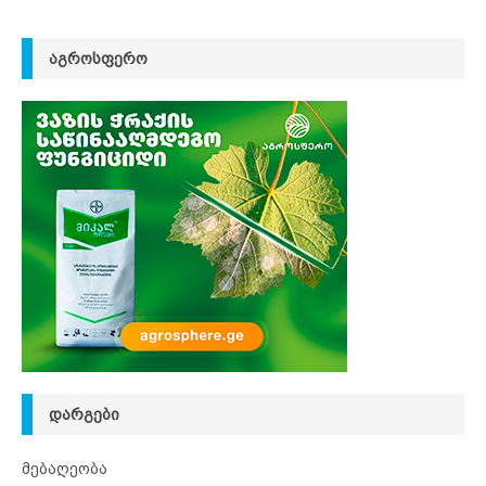
ᲐᲒᲠᲝᲡᲤᲔᲠᲝ
ᲓᲐᲠᲒᲔᲑᲘ
მებაღეობა