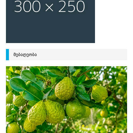
ᲛᲔᲑᲐᲦᲔᲝᲑᲐ