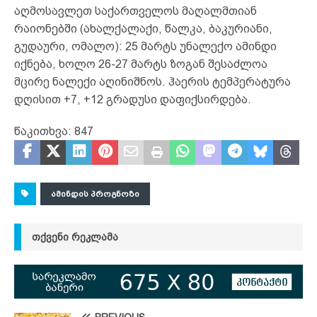
აღმოსავლეთ საქართველოს მაღალმთიან
რაიონებში (ახალქალაქი, წალკა, ბაკურიანი,
გუდაური, ომალო): 25 მარტს უნალექო ამინდი
იქნება, ხოლო 26-27 მარტს ზოგან შესაძლოა
მცირე ნალექი აღინიშნოს. ჰაერის ტემპერატურა
დღისით +7, +12 გრადუსი დაფიქსირდება.
წაკითხვა:
847
ᲐᲛᲘᲜᲓᲘᲡ ᲞᲠᲝᲒᲜᲝᲖᲘ
ᲗᲥᲕᲔᲜᲘ ᲠᲔᲙᲚᲐᲛᲐ