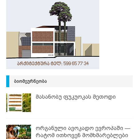
ᲑᲘᲝᲛᲔᲣᲠᲜᲔᲝᲑᲐ
მასანობუ ფუკუოკას მეთოდი
ორგანული ავოკადო ევროპაში —
რატომ ითხოვენ მომხმარებლები