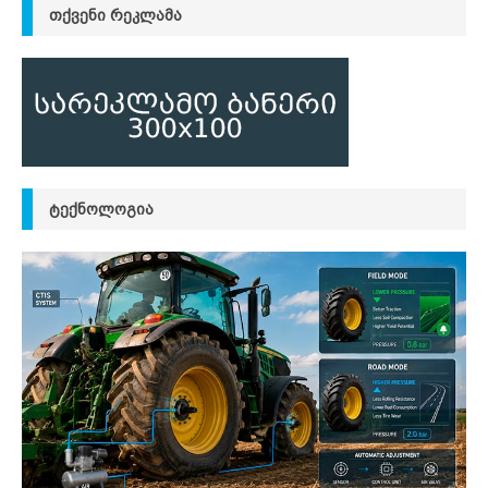
ᲗᲥᲕᲔᲜᲘ ᲠᲔᲙᲚᲐᲛᲐ
ᲢᲔᲥᲜᲝᲚᲝᲒᲘᲐ