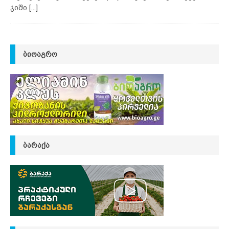
ჯიში
[...]
ᲑᲘᲝᲐᲒᲠᲝ
ᲑᲐᲠᲐᲥᲐ