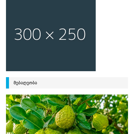
ᲛᲔᲑᲐᲦᲔᲝᲑᲐ