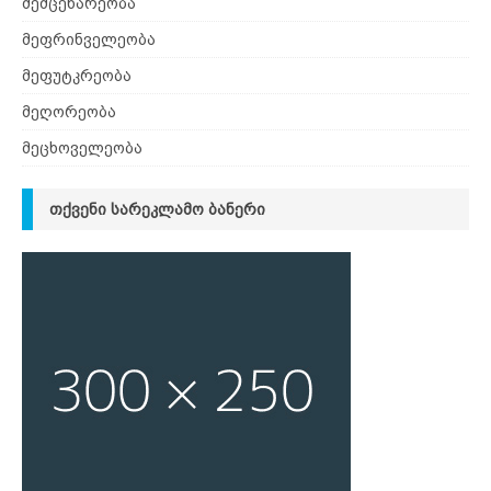
მემცენარეობა
მეფრინველეობა
მეფუტკრეობა
მეღორეობა
მეცხოველეობა
ᲗᲥᲕᲔᲜᲘ ᲡᲐᲠᲔᲙᲚᲐᲛᲝ ᲑᲐᲜᲔᲠᲘ