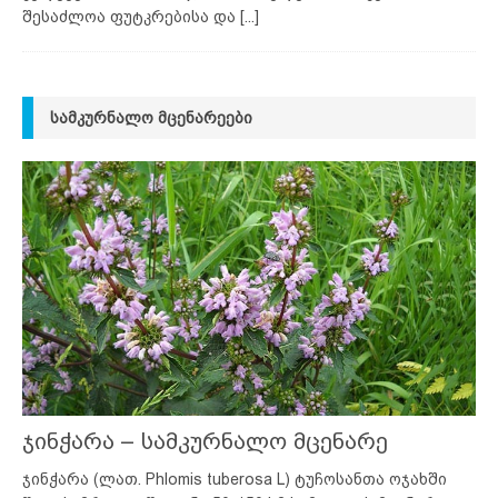
შესაძლოა ფუტკრებისა და
[...]
ᲡᲐᲛᲙᲣᲠᲜᲐᲚᲝ ᲛᲪᲔᲜᲐᲠᲔᲔᲑᲘ
ჯინჭარა – სამკურნალო მცენარე
ჯინჭარა (ლათ. Phlomis tuberosa L) ტუჩოსანთა ოჯახში