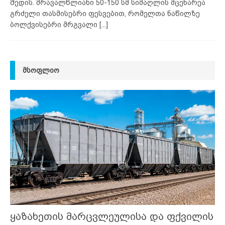
შედის. მრავალწლიანი 50-150 სმ სიმაღლის მცენარეა
გრძელი თასმისებრი ფესვებით, რომელთა ნაწილზე
ბოლქვისებრი მრგვალი
[...]
ᲛᲡᲝᲤᲚᲘᲝ
ყაზახეთის მარცვლეულისა და ფქვილის