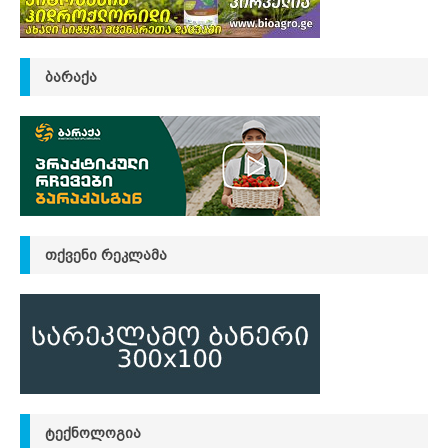
ᲑᲐᲠᲐᲥᲐ
ᲗᲥᲕᲔᲜᲘ ᲠᲔᲙᲚᲐᲛᲐ
ᲢᲔᲥᲜᲝᲚᲝᲒᲘᲐ