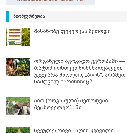
ᲑᲘᲝᲛᲔᲣᲠᲜᲔᲝᲑᲐ
მასანობუ ფუკუოკას მეთოდი
ორგანული ავოკადო ევროპაში —
რატომ ითხოვენ მომხმარებლები
უკვე არა მხოლოდ „ბიოს“, არამედ
ნამდვილ ხარისხსაც?
ბიო (ორგანული) მეთოდები
მეცხოველეობაში
ჩვეულებრივი ბაღის ყვავილი