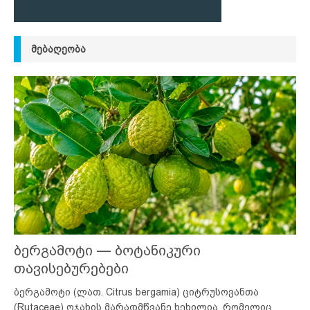
ᲛᲔᲑᲐᲦᲔᲝᲑᲐ
ბერგამოტი — ბოტანიკური
თავისებურებები
ბერგამოტი (ლათ. Citrus bergamia) ციტრუსოვანთა
(Rutaceae) ოჯახის მარადმწვანე ხეხილია, რომელიც