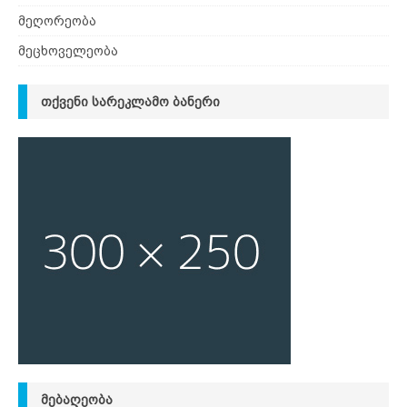
მეღორეობა
მეცხოველეობა
ᲗᲥᲕᲔᲜᲘ ᲡᲐᲠᲔᲙᲚᲐᲛᲝ ᲑᲐᲜᲔᲠᲘ
ᲛᲔᲑᲐᲦᲔᲝᲑᲐ