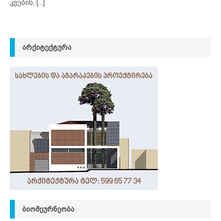
კვების,
[...]
ᲐᲠᲥᲘᲢᲔᲥᲢᲣᲠᲐ
ᲑᲘᲝᲛᲔᲣᲠᲜᲔᲝᲑᲐ