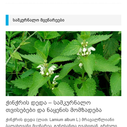
ᲡᲐᲛᲙᲣᲠᲜᲐᲚᲝ ᲛᲪᲔᲜᲐᲠᲔᲔᲑᲘ
ჭინჭრის დედა – სამკურნალო
თვისებები და ნაყენის მომზადება
ჭინჭრის დედა (ლათ. Lamium album L.) მრავალწლიანი
ბალახოვანი მცენარეა, ტუჩოსანთა ოჯახიდან, გრძელი,