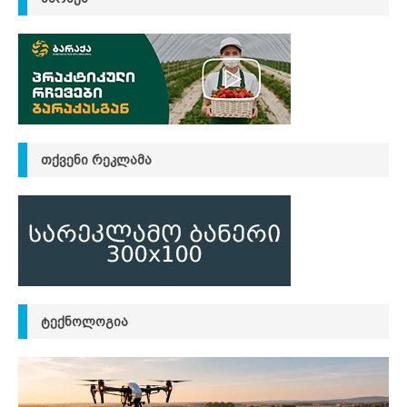
ᲗᲥᲕᲔᲜᲘ ᲠᲔᲙᲚᲐᲛᲐ
ᲢᲔᲥᲜᲝᲚᲝᲒᲘᲐ