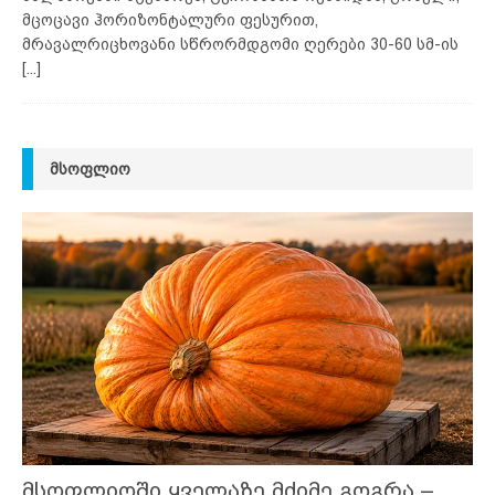
მცოცავი ჰორიზონტალური ფესურით,
მრავალრიცხოვანი სწრორმდგომი ღერები 30-60 სმ-ის
[...]
ᲛᲡᲝᲤᲚᲘᲝ
მსოფლიოში ყველაზე მძიმე გოგრა –