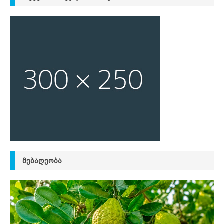
ᲛᲔᲑᲐᲦᲔᲝᲑᲐ