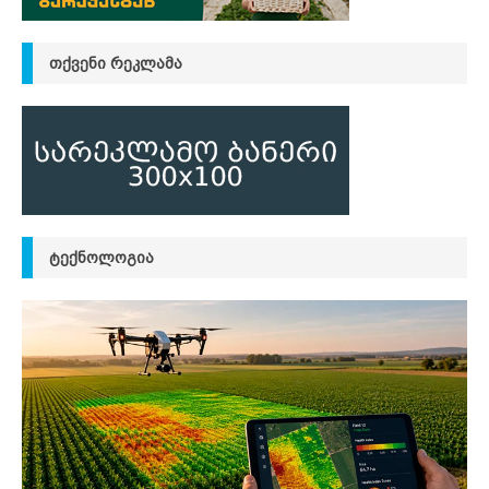
ᲗᲥᲕᲔᲜᲘ ᲠᲔᲙᲚᲐᲛᲐ
ᲢᲔᲥᲜᲝᲚᲝᲒᲘᲐ