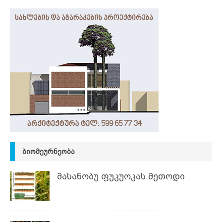
ᲑᲘᲝᲛᲔᲣᲠᲜᲔᲝᲑᲐ
მასანობუ ფუკუოკას მეთოდი