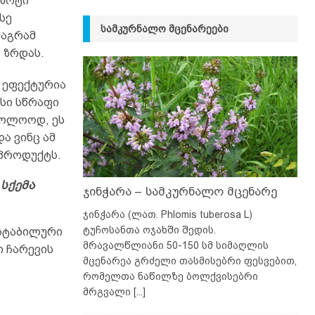
აზოტი
სე
ᲡᲐᲛᲙᲣᲠᲜᲐᲚᲝ ᲛᲪᲔᲜᲐᲠᲔᲔᲑᲘ
მაგრამ
 ზრდას.
 ეფექტურია
ისი სწრაფი
ბოლოოდ, ეს
ა ვინც ამ
პროდუქტს.
სქემა
ჯინჭარა – სამკურნალო მცენარე
ჯინჭარა (ლათ. Phlomis tuberosa L)
ტუჩოსანთა ოჯახში შედის.
 სტაბილური
მრავალწლიანი 50-150 სმ სიმაღლის
ი ჩარევის
მცენარეა გრძელი თასმისებრი ფესვებით,
რომელთა ნაწილზე ბოლქვისებრი
მრგვალი
[...]