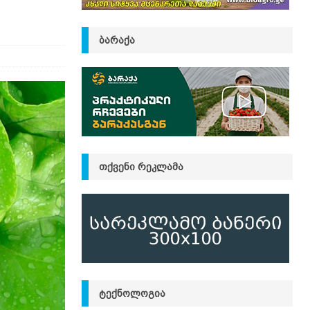
ᲑᲐᲠᲐᲥᲐ
ᲗᲥᲕᲔᲜᲘ ᲠᲔᲙᲚᲐᲛᲐ
ᲢᲔᲥᲜᲝᲚᲝᲒᲘᲐ