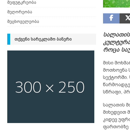
მეფუტკრეობა
მეღორეობა
მეცხოველეობა
სალათის
ᲗᲥᲕᲔᲜᲘ ᲡᲐᲠᲔᲙᲚᲐᲛᲝ ᲑᲐᲜᲔᲠᲘ
კულტურაა
როცა სა
მისი მოხმა
მოთხოვნა 
სექტორში.
წარმოადგე
სწრაფი, პ
სალათის მთ
მიხედვით მ
კიდევ უფრ
ფართობზე 