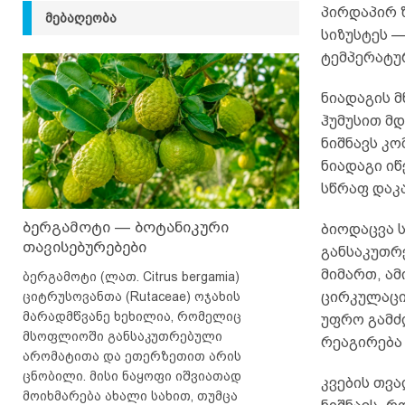
პირდაპირ 
ᲛᲔᲑᲐᲦᲔᲝᲑᲐ
სიზუსტეს 
ტემპერატუ
ნიადაგის 
ჰუმუსით მდ
ნიშნავს კო
ნიადაგი იწ
სწრაფ დაკ
ბერგამოტი — ბოტანიკური
ბიოდაცვა ს
თავისებურებები
განსაკუთრ
მიმართ, ამ
ბერგამოტი (ლათ. Citrus bergamia)
ციტრუსოვანთა (Rutaceae) ოჯახის
ცირკულაცი
მარადმწვანე ხეხილია, რომელიც
უფრო გამძ
მსოფლიოში განსაკუთრებული
რეაგირება 
არომატითა და ეთერზეთით არის
ცნობილი. მისი ნაყოფი იშვიათად
კვების თვ
მოიხმარება ახალი სახით, თუმცა