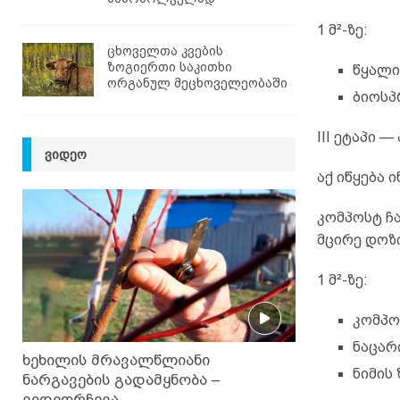
1 მ²-ზე:
ცხოველთა კვების
ზოგიერთი საკითხი
წყალი
ორგანულ მეცხოველეობაში
ბიოსპ
III ეტაპი 
ᲕᲘᲓᲔᲝ
აქ იწყება 
კომპოსტ ჩ
მცირე დოზ
1 მ²-ზე:
კომპო
ნაცარ
ხეხილის მრავალწლიანი
ნიმის
ნარგავების გადამყნობა –
ვიდეორჩევა