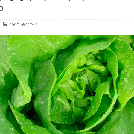
ი
მებოსტნეობა