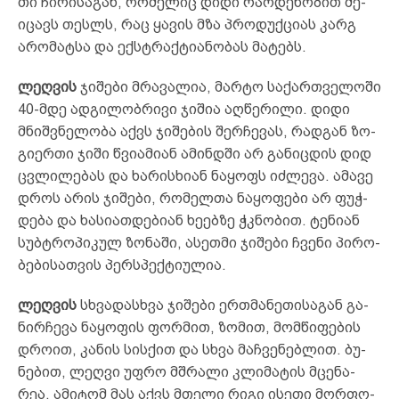
თი ჩი­რი­სა­­გან, რო­მე­ლიც დი­დი რა­ოდ­ენ­ობ­ით შე­
იც­ავს თესლს, რაც ყა­­ვის მზა პრო­დუქ­ცი­ას კარგ
არ­ომ­ატ­სა და ექს­ტრაქ­ტი­ან­ობ­ას მა­ტებს.
ლეღ­ვის
ჯი­შე­ბი მრა­ვა­ლია, მარ­ტო სა­ქარ­თვე­ლო­ში
40-მდე ად­გი­ლობ­რი­ვი ჯი­შია აღ­წე­რი­ლი. დი­დი
მნიშ­ვნე­ლო­ბა აქვს ჯი­შე­ბის შერ­ჩე­ვას, რად­გან ზო­
გი­ერ­თი ჯი­ში წვი­ამ­ი­ან ამ­ინ­დში არ გა­ნიც­დის დიდ
ცვლი­ლე­ბას და ხა­რის­ხი­ან ნა­ყოფს იძ­ლე­ვა. ამ­ა­ვე
დროს არ­ის ჯი­შე­ბი, რო­მელ­თა ნა­ყო­ფე­ბი არ ფუჭ­
დე­ბა და ხა­სი­ათ­დე­ბი­ან ხე­ებ­ზე ჭკ­ნო­ბით. ტე­ნი­ან
სუბ­ტრო­პი­კულ ზო­ნა­ში, ას­ეთ­მი ჯი­შებ­ი ჩვენი პირო­
ბე­ბისათვის პერსპექტიულია.
ლეღ­ვის
სხვა­დას­ხვა ჯი­შე­ბი ერ­თმა­ნე­თი­სა­გან გა­
ნირ­ჩე­ვა ნა­ყო­­ფის ფორ­მით, ზო­მით, მომ­წი­ფე­ბის
დრო­ით, კა­ნის სის­­ქით და სხვა მაჩ­ვე­ნებ­ლით. ბუ­
ნე­ბით, ლეღ­ვი უფ­რო მშ­რა­­­ლი კლი­მა­ტის მცე­ნა­
რეა, ამ­იტ­ომ მას აქვს მთე­ლი რი­გი ის­ე­­თი მორ­ფო­