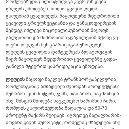
რომლებ­ზედაც ბლასტოფაგა კვერცხს დებს,
გალებს უწოდებენ, ხო­ლო ყვავიოლედს –
გალებიან ყვავი­ლედს. ნაყოფიერი მდედ­რო­ბითი
ყვავილი გრძელსვეტიანია და განაყოფიერების
შემ­დეგ იძლევა სიცოცხლისუნარიან ნაყოფს.
გალებიანი და მამრობითი ყვავილების მქონე ვე­
ლური ლეღვის ხეს კაპ­რი­ფი­გას უწოდებენ.
ლეღვის ყვავილთა დამტვერვას ბლა­ტო­ფაგის
მიერ ნაყოფიერ მდედრობით ყვა­ვი­ლებზე გადა­
ტანი­ლი მტვერით კაპრიფიკაცია ეწოდება.
ლეღ­ვის
ნა­ყო­ფი ნაკ­ლებ ტრან­სპორ­ტა­ბე­ლუ­რია,
რომლი­ს­­გა­ნაც ამ­ზა­დე­ბენ ძვირ­ფას პრო­დუქ­ტებს:
მუ­რა­ბას, კომ­პო­ტებს, ჯემს, თა­თა­რას, საკ­მაზს და
სხვ. მისგან მიიღება სა­უკ­ე­­თ­ე­სო ხა­რის­ხის ჩი­რი,
რომლის კალორიულობა მაღალია და 50-70
პროცენტ შაქარს შეიცავს. აგ­რეთ­ვე მა­ღალ­ხა­რის­
ხო­ვა­ნი ყა­ვის სუ­რო­გა­ტი, რო­მე­ლიც მზად­დე­ბა ის­ე­