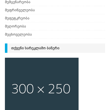
მემცენარეობა
მეფრინველეობა
მეფუტკრეობა
მეღორეობა
მეცხოველეობა
ᲗᲥᲕᲔᲜᲘ ᲡᲐᲠᲔᲙᲚᲐᲛᲝ ᲑᲐᲜᲔᲠᲘ