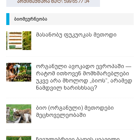
ᲑᲘᲝᲛᲔᲣᲠᲜᲔᲝᲑᲐ
მასანობუ ფუკუოკას მეთოდი
ორგანული ავოკადო ევროპაში —
რატომ ითხოვენ მომხმარებლები
უკვე არა მხოლოდ „ბიოს“, არამედ
ნამდვილ ხარისხსაც?
ბიო (ორგანული) მეთოდები
მეცხოველეობაში
ჩვეულებრივი ბაღის ყვავილი