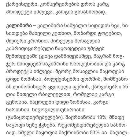
ქარვისფერი. კონ­სერ­ვირების დროს კარგ
პროდუქტს იძლევა. კარგია გასახ­მობად.
კალიმირა –
კა­ლი­მი­რა სა­შუ­ა­ლო სი­დი­დის ხეა, ხა­
სით­დე­­­ბა მახ­ვი­ლი კუთ­ხით, მო­ზარ­დი ტო­ტე­ბით,
ძლი­ე­რი კრო­­­­­­ნით. პირველი მოსავლია
კაპრიფიცირებული ნაყოფე­დე­ბი უმეტეს
შემთხვევაში ცვივა დამწიფებამდე, მაგრამ ზოგ­
ჯერ მწიფდება საკმარისი რაოდენობით და კარგ
პრო­დუქტს იძლევა. მეორე მოსავლია ნაყოფები
დიდი ზომისაა, ბოლ­ქვი­სებრი ფორმის, მომწვანო
ან ლიმონისფერ-ყვითელი ფერის, ქარვისებრი ან
ღია წითელი რბილეულით, რომელიც კარგი
გემოსია. ნაყოფები დიდი ზომისაა, კარგი
ხარისხის, სიცოცხ­ლი­სუნა­რიანი
(განაყოფიერებულები). შაქ­რი­ან­ო­ბა 19%. მწი­ფე
ნა­ყო­ფი ხე­ზე ჭკნე­ბა, რე­კო­მენ­დი­რე­ბუ­ლია სახ­მო­
ბად. ხმე­­ლი ნა­ყო­ფის შაქ­რი­ან­ო­ბა 53%-ია. მა­ღალ­