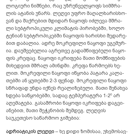
ლო­გი­უ­რი ნიშ­ნე­ბი, რაც უზ­რუნ­ველ­ყოფს სიმ­შ­­რა­
ლის ატ­ან­ის უნ­არს. ლეღ­ვი უფ­რო მა­ღალ­ხა­რის­ხო­
ვან და შაქ­რე­ბით მდი­დარ ნა­ყოფს იძ­ლე­ვა მშრა­
ლი სუბ­ტრო­­­პი­­კუ­ლი კლი­მა­ტის პი­რო­ბებ­ში, ხო­ლო
ტე­ნი­ან სუბ­ტრო­­პი­კებ­ში ნა­ყო­ფის ხა­რის­ხი შე­და­რე­
ბით და­ბა­ლია. ად­რე მოკ­რე­ფი­ლი ნა­ყო­ფი უგ­ემ­ურ­
ია. და­უშ­­ვე­ბე­ლია აგ­რეთ­ვე გა­დამ­წი­ფე­ბუ­ლი ნა­ყო­
ფის კრე­ფაც. ნა­ყო­ფი იკ­რი­ფე­ბა მა­თი მომ­წი­ფე­ბის
მი­ხედ­ვით მშრალ ამ­ინ­დში. კრე­ფა წარ­მო­ებს ხე­
ლით. მოკ­რე­ფილი ნა­ყო­ფი იწ­ყო­ბა პა­ტა­რა კა­ლა­
თებ­ში ან ყუ­თებ­ში 2-3 ფე­ნად. მოკ­რე­ფი­ლი ნა­ყო­­ფი
სწრა­ფად უნ­და იქ­ნეს რე­ალ­იზ­ებ­უ­ლი. მა­თი შე­ნახ­ვა
0
ხდე­ბა საწ­ყო­ბებ­ში, სა­დაც ტემ­პე­რა­ტუ­რა 1-2
არ
აღ­ემ­ატ­ე­ბა. გა­საშ­­რო­ბი ნა­ყო­ფი იკ­რი­ფე­ბა დაგ­ვი­
ან­ებ­ით, მა­თი შეჭ­კნო­ბის შემ­დეგ. ლეღ­ვის
საუკეთესო საწარმოო ჯიშებია:
ადრიატიკის ლეღვი
– ხე დიდი ზომისაა, უხვმოსავ­