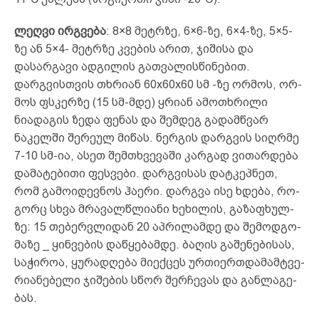
ლეღვი ირგვება
: 8×8 მეტრზე, 6×6-ზე, 6×4-ზე, 5×5-
ზე ან 5×4- მეტრზე კვების არით, ჯი­შისა და
დასარგავი ადგილის გათვალისწინებით.
დარგვისთვის თხრიან 60x60x60 სმ -ზე ორმოს, ორ­
მოს ფსკერზე (15 სმ-მდე) ყრიან ამოთხრილი
ნიადაგის ზედა ფენას და შემდეგ გადამწვარ
ნაკელში შერეულ მიწას. ნერგის დარგვის სიღრმე
7-10 სმ-ია, ასეთ შემთ­ხვევაში კარგად ვითარდება
დამატებითი ფესვები. დარ­გ­ვისას დატკეპნეთ,
რომ გამოიდევნოს ჰაერი. დარ­გვა ისე ხდე­ბა, რო­
გორც სხვა მრა­ვალ­წლი­ა­ნი ხე­ხი­ლის, გა­ზაფ­ხულ­­
ზე: 15 თე­ბერ­ვლი­დან 20 აპ­რი­ლამ­დე და შე­მოდ­გო­
მა­ზე _ ყინ­ვე­ბის დაწ­ყე­ბამ­დე. ბა­ღის გა­შე­ნე­ბი­სას,
სა­ჭი­როა, ყუ­­რად­ღე­ბა მი­ექ­ცეს ურ­თი­ერ­თდა­მამ­ტვე­
რი­ან­ებ­ე­ლი ჯი­შე­ბის სწორ შერ­­ჩე­ვას და გან­ლა­გე­
ბას.