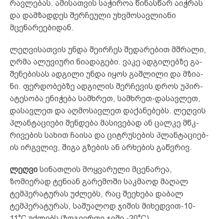
რავ­ლე­ბას. ამ­ი­ს­ათ­­ვის სა­ჭი­როა წი­ნას­წარ აიჭ­რას
და დამ­ზად­დეს შერ­ჩეუ­ლი უხვმოსავლიანი
მცენარეებიდან.
ლეღ­ვი­სათ­ვის უნ­და შეირჩეს შე­და­რე­ბით მშრა­ლი,
ღრმა ალ­უვ­ი­უ­რი ნი­ად­აგ­ე­ბი. ვა­კე ად­გი­ლებ­ზე გა­
შე­ნე­ბი­­სას ად­გი­ლი უნ­და იყ­ოს გაშ­ლი­ლი და მზი­ა­
ნი. ფერ­დო­ბებ­ზე ად­გი­ლის შერ­ჩე­ვის დროს უპ­ირ­
ატ­ეს­ო­ბა ენიჭება სამ­ხ­­რეთ, სამ­ხრეთ-და­სავ­ლეთ,
და­სავ­ლეთ და აღ­მო­სავ­ლეთ და­ქა­ნე­ბებს. ლეღ­ვის
პლან­ტა­ცი­ე­ბი შენ­დე­ბა მა­სი­ვე­ბად ან ცალ­­კე მწკ­
რი­ვე­ბის სა­ხით ჩა­ი­სა და ციტ­რუ­სე­ბის პლან­ტა­ცი­ე­ბ­
ის ირ­გვლივ, ში­­გა გზე­ბის ან არ­ხე­ბის გაწ­ვრივ.
ლეღვი
სინათლის მოყვარული მცენარეა,
ზომიერად ტე­ნიან გარემოში საკმაოდ მაღალ
ტემპერატურას უძლებს, რაც შეეხება დაბალ
ტემპერატურას, საშუალოდ ჯიშის მიხედ­­ვით-10-
11°C უძლებს (ზოგიერთი ჯიში -20°C).