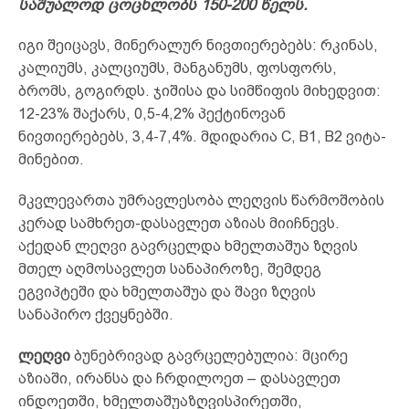
საშუალოდ ცოცხ­ლობს 150-200 წელს.
იგი შეიცავს, მინერალურ ნივთიერებებს: რკინას,
კა­ლიუმს, კალციუმს, მანგანუმს, ფოსფორს,
ბრომს, გო­გირდს. ჯიშისა და სიმწიფის მიხედვით:
12-23% შაქარს, 0,5-4,2% პექტინოვან
ნივთიერებებს, 3,4-7,4%. მდიდარია C, B1, B2 ვიტა­
მინებით.
მკვლევართა უმრავლესობა ლეღვის წარმოშობის
კერად სამხრეთ-დასავლეთ აზიას მიიჩ­­­ნევს.
აქედან ლეღვი გავრ­ცელდა ხმელთაშუა ზღვის
მთელ აღმო­სავლეთ სანაპიროზე, შემ­დეგ
ეგვიპტეში და ხმელთაშუა და შავი ზღვის
სანაპირო ქვეყნებში.
ლეღვი
ბუნებრივად გავრცელებულია: მცირე
აზიაში, ირან­სა და ჩრდილოეთ – დასავლეთ
ინდოეთ­ში, ხმელ­თა­შუა­ზღ­ვის­პირეთში,