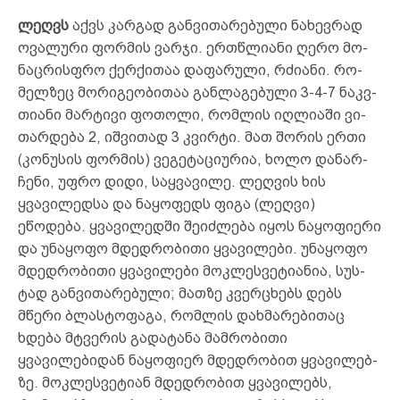
ლეღვს
აქვს კარ­გად გან­ვი­თა­რე­ბუ­ლი ნა­ხევ­რად
ოვ­ალ­უ­რი ფორ­­მის ვარ­ჯი. ერ­თწლი­ა­ნი ღე­რო მო­
ნაც­რის­ფრო ქერ­­ქი­თაა და­ფა­რუ­­ლი, რძი­ა­ნი. რო­
მელ­ზე­ც მორიგეობითაა გან­ლა­გებუ­ლი 3-4-7 ნაკვ­
თი­ა­ნი მარტივი ფო­თო­ლი, რომლის იღ­ლი­ა­ში ვი­
თარ­დე­ბა 2, იშ­ვი­თად 3 კვირ­ტი. მათ შო­რის ერ­­თი
(კო­ნუ­სის ფორ­მის) ვე­გე­ტა­ცი­ურ­ია, ხო­ლო და­ნარ­
ჩე­ნი, უფ­რო დი­დი, საყ­ვა­ვი­ლე. ლეღვის ხის
ყვავილედსა და ნაყო­ფედს ფი­გა (ლეღვი)
ეწოდება. ყვავილედში შეიძლება იყოს ნაყოფიერი
და უნა­ყო­ფო მდედრობითი ყვავილები. უნა­ყოფო
მდედრობითი ყვა­ვი­ლე­ბი მოკლესვეტიანია, სუს­
ტად გან­ვითა­რებული; მათზე კვერცხებს დებს
მწერი ბლას­ტო­ფაგა, რომლის დახმარებითაც
ხდება მტვერის გადატანა მამ­რო­ბითი
ყვავილებიდან ნაყო­ფიერ მდედრობით ყვავი­ლებ­
ზე. მოკლესვეტიან მდედრობით ყვა­ვილებს,