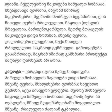
ლია­ნი. ჩვეულებრივ ნაყოფები საშუალო ზომისაა,
სხვადასხვა ფორმის, მაგრამ ხშირად
სფეროსებრი, წვეროში მობრტყო ზედაპირით, ღია
წითელი ფერის რბილეულით. ნაყოფი (თეს­ლი)
მრავალია, პართენოკარპული. მეორე მოსავლის
ნაყო­ფე­დი დიდი ზომისაა, მწვანე ფერის,
ჟოლოსფერი ელფერით, მუქი წითელი
რბილეულით, საკმაოდ გემრიელი. გამოი­ყე­ნე­ბა
გასაშრობად, მაგრამ ხშირად გამხმარი პრო­დუქტი
მაღალი ღირსე­ბის არ არის.
კადოტა –
კარგად იტანს მჟავე ნიადაგებს.
პირველი მოსავ­ლის ნაყოფები დიდი ზომისაა,
მწვანე ფერის, მსხლისებრი ფორმის; საუცხოო
გემოსი, აქვს იისფერი ელ­ფერი. მეორე მო­სავლის
ნაყოფედი საშუალო ზომისაა, სფეროსებური ან
ოვა­ლური, მწიფე მდგომარეობაში მოყ­ვითალო-
მწვანე, რბი­ლეუ­ლი ძალიან ტკბილია,