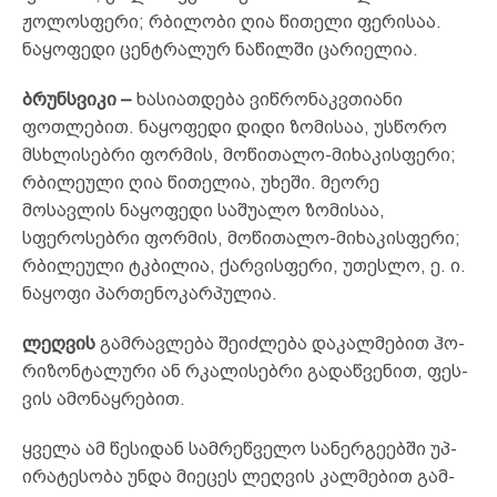
ჟოლოსფერი; რბილობი ღია წითელი ფე­რისაა.
ნაყოფედი ცენტრალურ ნაწილში ცარიელია.
ბრუნსვიკი –
ხასიათდება ვიწრონაკვთიანი
ფოთლებით. ნაყო­ფედი დიდი ზომისაა, უსწორო
მსხლისებრი ფორმის, მოწი­თალო-მიხაკისფერი;
რბილეული ღია წითელია, უხეში. მეო­რე
მოსავლის ნაყოფედი საშუალო ზომისაა,
სფეროსებრი ფორმის, მოწითალო-მიხაკისფერი;
რბილეული ტკბილია, ქარვისფერი, უთესლო, ე. ი.
ნაყოფი პართენოკარპულია.
ლეღ­ვის
გამ­რავ­ლე­ბა შე­იძ­ლე­ბა დაკალმებით ჰო­
რი­ზონ­ტა­­ლუ­რი ან რკა­ლი­სებ­რი გა­დაწ­ვე­ნით, ფეს­
ვის ამ­ონ­აყ­რე­ბით.
ყვე­ლა ამ წე­სი­დან სამ­რეწ­ვე­ლო სა­ნერ­გე­ებ­ში უპ­
ირ­ატ­ეს­ო­ბა უნ­და მი­ეც­ეს ლეღ­ვის კალ­მე­ბით გამ­