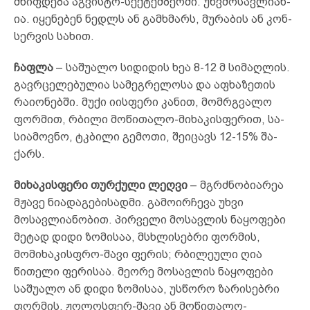
მწიფ­დე­ბა აგ­ვის­ტო-სექ­ტემ­ბერ­ში. უხ­ვმო­სავ­ლი­ან­
ია. იყ­ენ­ებ­ენ ნედლს ან გამ­ხმარს, მუ­რა­ბის ან კონ­
სერ­ვის სა­ხით.
ჩაფ­ლა
– სა­შუ­ა­ლო სი­დი­დის ხეა 8-12 მ სი­მაღ­ლის.
გავრ­ცე­ლე­ბუ­ლია სა­მეგ­რე­ლოსა და აფ­ხა­ზე­თის
რა­ი­ონ­ებ­ში. მუ­ქი იის­ფე­რი კა­ნით, მომრ­გვა­ლო
ფორ­მით, რბი­ლი მო­წი­თა­ლო-მი­ხა­კისფე­რით, სა­
სი­ამ­ოვ­ნო, ტკბი­ლი გე­მო­თი, შე­იც­ავს 12-15% შა­
ქარს.
მიხაკისფერი თურქული ლეღვი
– მგრძნობიარეა
მჟავე ნია­დაგებისადმი. გამოირჩევა უხვი
მოსავლიანობით. პირ­ვე­ლი მოსავლის ნაყოფები
მეტად დიდი ზომისაა, მსხლი­სებ­რი ფორმის,
მომიხაკისფრო-შავი ფერის; რბილეული ღია
წითე­ლი ფერისაა. მეორე მოსავლის ნაყოფები
საშუალო ან დი­­დი ზომისაა, უსწორო ზარისებრი
ფორმის, ჟოლოსფერ-შავი ან მოწითალო-