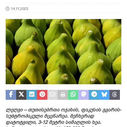
14.11.2025
ლეღვი – თუთისებრთა ოჯახის, ფიკუსის გვარის-
სუბ­ტრო­პიკული მცენარეა. მეჩ­ხე­რად
დატოტვილი, 3-12 მეტრი სიმაღლის ხეა.