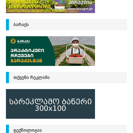
ᲑᲐᲠᲐᲥᲐ
ᲗᲥᲕᲔᲜᲘ ᲠᲔᲙᲚᲐᲛᲐ
ᲢᲔᲥᲜᲝᲚᲝᲒᲘᲐ