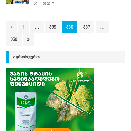
11.05.2017
«
1
…
335
336
337
…
356
»
ᲐᲒᲠᲝᲡᲤᲔᲠᲝ