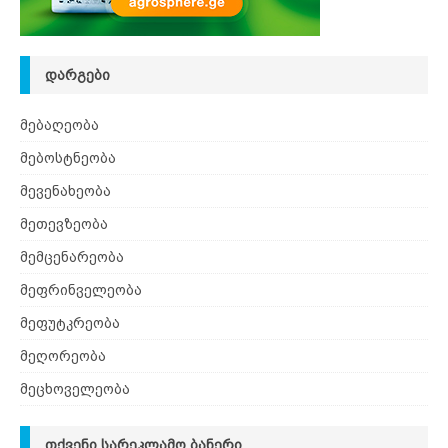
ᲓᲐᲠᲒᲔᲑᲘ
მებაღეობა
მებოსტნეობა
მევენახეობა
მეთევზეობა
მემცენარეობა
მეფრინველეობა
მეფუტკრეობა
მეღორეობა
მეცხოველეობა
ᲗᲥᲕᲔᲜᲘ ᲡᲐᲠᲔᲙᲚᲐᲛᲝ ᲑᲐᲜᲔᲠᲘ