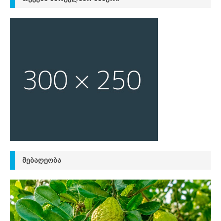
ᲛᲔᲑᲐᲦᲔᲝᲑᲐ