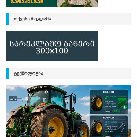
ᲗᲥᲕᲔᲜᲘ ᲠᲔᲙᲚᲐᲛᲐ
ᲢᲔᲥᲜᲝᲚᲝᲒᲘᲐ