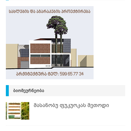
ᲑᲘᲝᲛᲔᲣᲠᲜᲔᲝᲑᲐ
მასანობუ ფუკუოკას მეთოდი