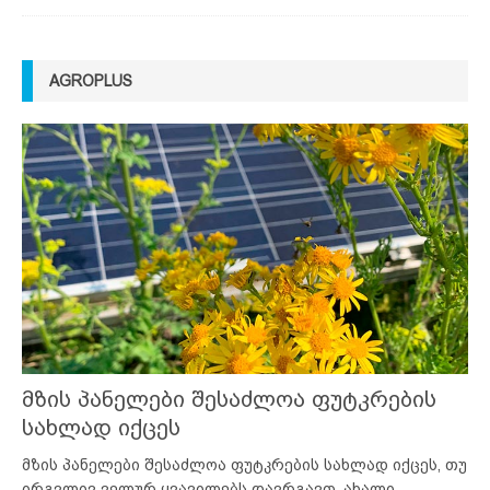
AGROPLUS
მზის პანელები შესაძლოა ფუტკრების
სახლად იქცეს
მზის პანელები შესაძლოა ფუტკრების სახლად იქცეს, თუ
ირგვლივ ველურ ყვავილებს დავრგავთ. ახალი