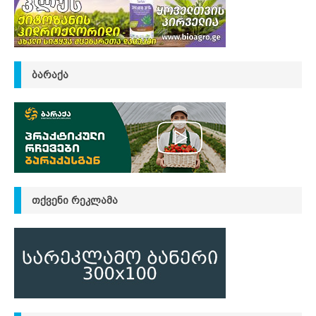
ᲑᲐᲠᲐᲥᲐ
ᲗᲥᲕᲔᲜᲘ ᲠᲔᲙᲚᲐᲛᲐ