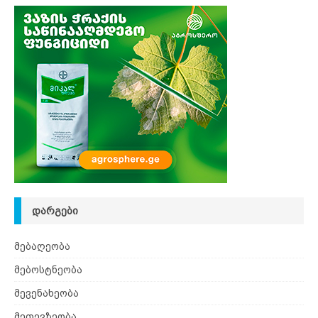
ᲓᲐᲠᲒᲔᲑᲘ
მებაღეობა
მებოსტნეობა
მევენახეობა
მეთევზეობა