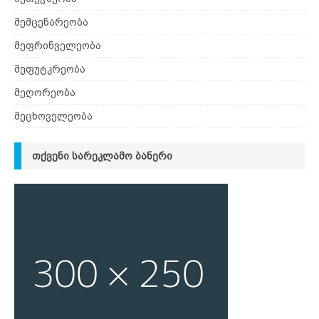
მემცენარეობა
მეფრინველეობა
მეფუტკრეობა
მეღორეობა
მეცხოველეობა
ᲗᲥᲕᲔᲜᲘ ᲡᲐᲠᲔᲙᲚᲐᲛᲝ ᲑᲐᲜᲔᲠᲘ