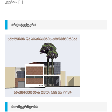
კვების,
[...]
ᲐᲠᲥᲘᲢᲔᲥᲢᲣᲠᲐ
ᲑᲘᲝᲛᲔᲣᲠᲜᲔᲝᲑᲐ