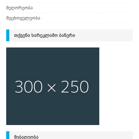
მეღორეობა
მეცხოველეობა
ᲗᲥᲕᲔᲜᲘ ᲡᲐᲠᲔᲙᲚᲐᲛᲝ ᲑᲐᲜᲔᲠᲘ
ᲛᲔᲑᲐᲦᲔᲝᲑᲐ