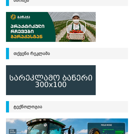
ᲑᲐᲠᲐᲥᲐ
ᲗᲥᲕᲔᲜᲘ ᲠᲔᲙᲚᲐᲛᲐ
ᲢᲔᲥᲜᲝᲚᲝᲒᲘᲐ