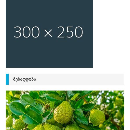
ᲛᲔᲑᲐᲦᲔᲝᲑᲐ