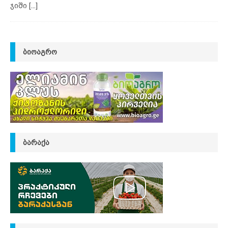
ჯიში
[...]
ᲑᲘᲝᲐᲒᲠᲝ
ᲑᲐᲠᲐᲥᲐ