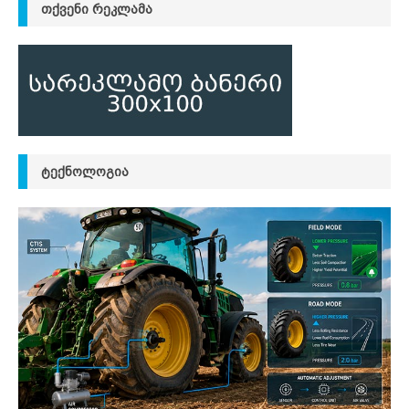
ᲗᲥᲕᲔᲜᲘ ᲠᲔᲙᲚᲐᲛᲐ
ᲢᲔᲥᲜᲝᲚᲝᲒᲘᲐ