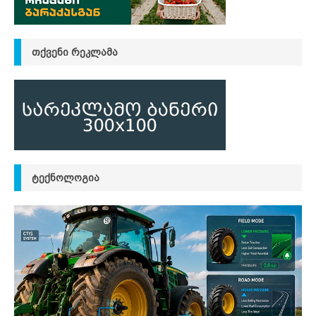
ᲗᲥᲕᲔᲜᲘ ᲠᲔᲙᲚᲐᲛᲐ
ᲢᲔᲥᲜᲝᲚᲝᲒᲘᲐ