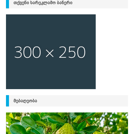
ᲗᲥᲕᲔᲜᲘ ᲡᲐᲠᲔᲙᲚᲐᲛᲝ ᲑᲐᲜᲔᲠᲘ
ᲛᲔᲑᲐᲦᲔᲝᲑᲐ