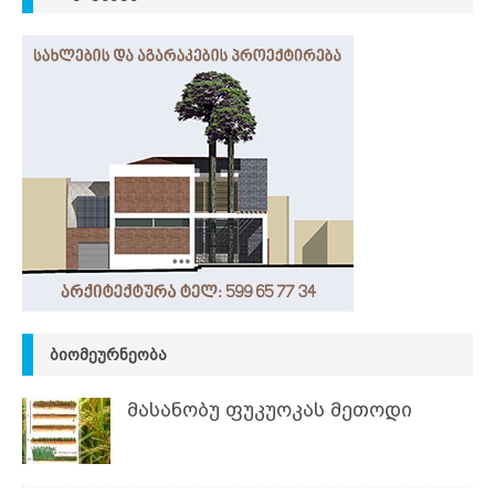
ᲑᲘᲝᲛᲔᲣᲠᲜᲔᲝᲑᲐ
მასანობუ ფუკუოკას მეთოდი