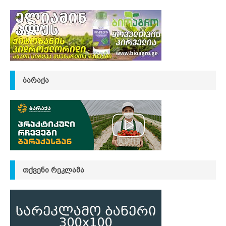
ᲑᲐᲠᲐᲥᲐ
ᲗᲥᲕᲔᲜᲘ ᲠᲔᲙᲚᲐᲛᲐ