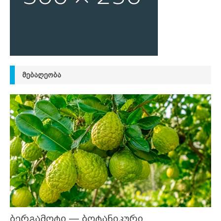
ᲛᲔᲑᲐᲦᲔᲝᲑᲐ
ბერგამოტი — ბოტანიკური