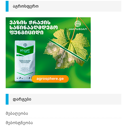
ᲐᲒᲠᲝᲡᲤᲔᲠᲝ
ᲓᲐᲠᲒᲔᲑᲘ
მებაღეობა
მებოსტნეობა