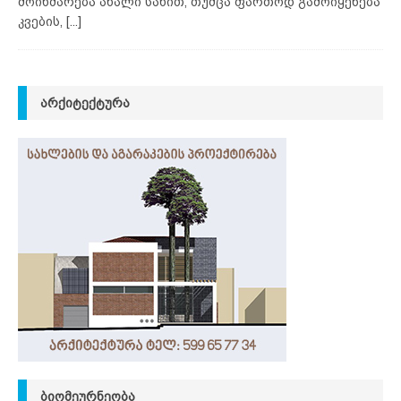
მოიხმარება ახალი სახით, თუმცა ფართოდ გამოიყენება
კვების,
[...]
ᲐᲠᲥᲘᲢᲔᲥᲢᲣᲠᲐ
ᲑᲘᲝᲛᲔᲣᲠᲜᲔᲝᲑᲐ