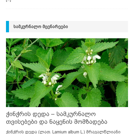
ᲡᲐᲛᲙᲣᲠᲜᲐᲚᲝ ᲛᲪᲔᲜᲐᲠᲔᲔᲑᲘ
ჭინჭრის დედა – სამკურნალო
თვისებები და ნაყენის მომზადება
ჭინჭრის დედა (ლათ. Lamium album L.) მრავალწლიანი