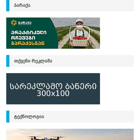
ᲑᲐᲠᲐᲥᲐ
ᲗᲥᲕᲔᲜᲘ ᲠᲔᲙᲚᲐᲛᲐ
ᲢᲔᲥᲜᲝᲚᲝᲒᲘᲐ