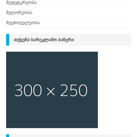
მეფუტკრეობა
მეღორეობა
მეცხოველეობა
ᲗᲥᲕᲔᲜᲘ ᲡᲐᲠᲔᲙᲚᲐᲛᲝ ᲑᲐᲜᲔᲠᲘ