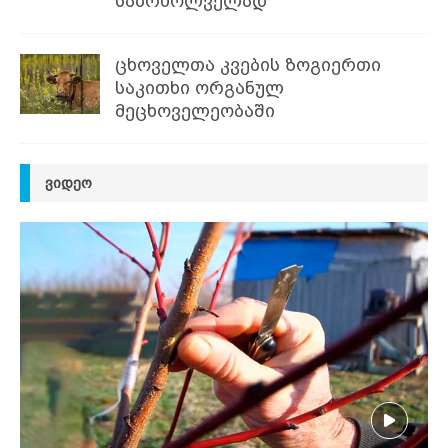
საბრძოლველად
ცხოველთა კვების ზოგიერთი
საკითხი ორგანულ
მეცხოველეობაში
ᲕᲘᲓᲔᲝ