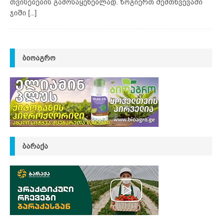
თვისებების გამოსაყენებლად. ზოგიერთ შემთხვევაში
ჯიში
[...]
ᲑᲘᲝᲐᲒᲠᲝ
ᲑᲐᲠᲐᲥᲐ