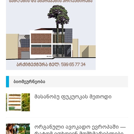
ᲑᲘᲝᲛᲔᲣᲠᲜᲔᲝᲑᲐ
მასანობუ ფუკუოკას მეთოდი
ორგანული ავოკადო ევროპაში —
რატომ ითხოვენ მომხმარებლები