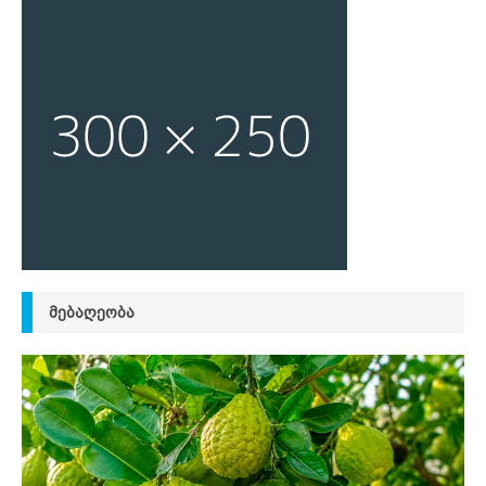
ᲛᲔᲑᲐᲦᲔᲝᲑᲐ