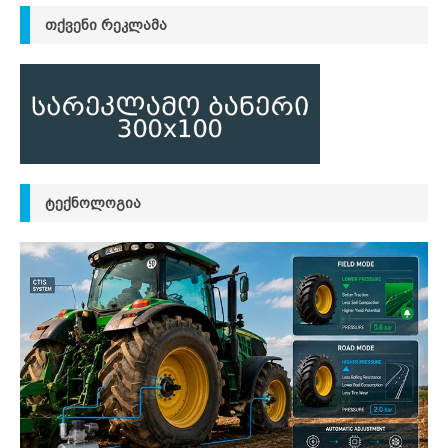
ᲗᲥᲕᲔᲜᲘ ᲠᲔᲙᲚᲐᲛᲐ
ᲢᲔᲥᲜᲝᲚᲝᲒᲘᲐ