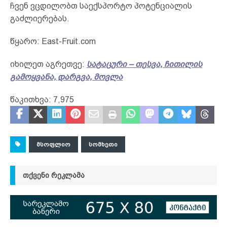
ჩვენ ვცდილობთ საექსპორტო პოტენციალის
გაძლიერებას.
წყარო: East-Fruit.com
იხილეთ აგრეთვე:
სატაცური – თესვა, ჩითილის
გამოყვანა, დარგვა, მოვლა
წაკითხვა:
7,975
ᲛᲡᲝᲤᲚᲘᲝ
ᲡᲝᲛᲮᲔᲗᲘ
ᲗᲥᲕᲔᲜᲘ ᲠᲔᲙᲚᲐᲛᲐ