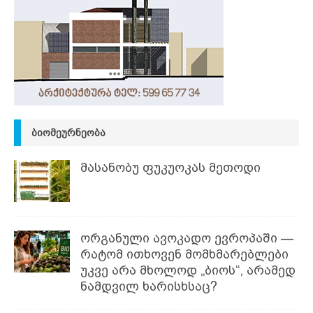
ᲑᲘᲝᲛᲔᲣᲠᲜᲔᲝᲑᲐ
მასანობუ ფუკუოკას მეთოდი
ორგანული ავოკადო ევროპაში —
რატომ ითხოვენ მომხმარებლები
უკვე არა მხოლოდ „ბიოს“, არამედ
ნამდვილ ხარისხსაც?