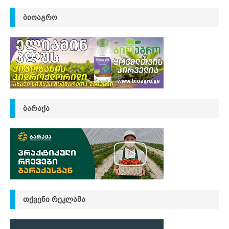
ᲑᲘᲝᲐᲒᲠᲝ
ᲑᲐᲠᲐᲥᲐ
ᲗᲥᲕᲔᲜᲘ ᲠᲔᲙᲚᲐᲛᲐ