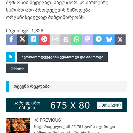
მუშაობის შედეგად, საექსპორტო ბაზრებზე
ხარისხიანი პროდუქციის მიწოდება
ორგანიზებულად მიმდინარეობს.
წაკითხვა:
1,826
ᲐᲒᲠᲝᲞᲠᲝᲓᲣᲥᲢᲔᲑᲘᲡ ᲔᲥᲡᲞᲝᲠᲢᲘ ᲓᲐ ᲘᲛᲞᲝᲠᲢᲘ
ᲗᲮᲘᲚᲘ
ᲗᲥᲕᲔᲜᲘ ᲠᲔᲙᲚᲐᲛᲐ
PREVIOUS
საქართველოდან 23 784 ტონა ატამი და
ვაშლატამაა ექსპორტირებული