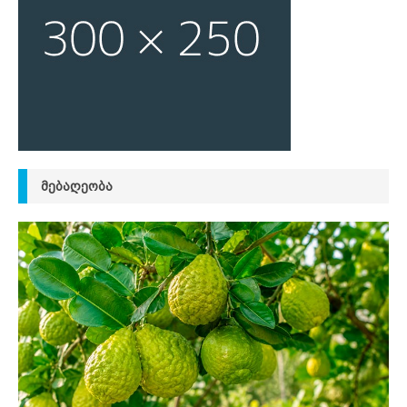
ᲛᲔᲑᲐᲦᲔᲝᲑᲐ