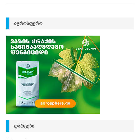
ᲐᲒᲠᲝᲡᲤᲔᲠᲝ
ᲓᲐᲠᲒᲔᲑᲘ