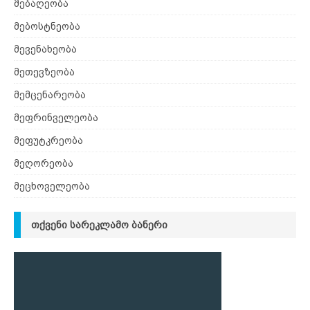
მებაღეობა
მებოსტნეობა
მევენახეობა
მეთევზეობა
მემცენარეობა
მეფრინველეობა
მეფუტკრეობა
მეღორეობა
მეცხოველეობა
ᲗᲥᲕᲔᲜᲘ ᲡᲐᲠᲔᲙᲚᲐᲛᲝ ᲑᲐᲜᲔᲠᲘ