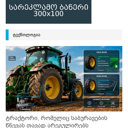
ᲢᲔᲥᲜᲝᲚᲝᲒᲘᲐ
ტრაქტორი, რომელიც საბურავების
წნევას თავად არეგულირებს