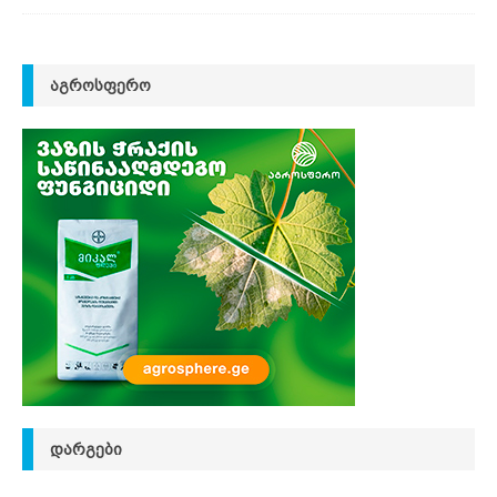
ᲐᲒᲠᲝᲡᲤᲔᲠᲝ
ᲓᲐᲠᲒᲔᲑᲘ