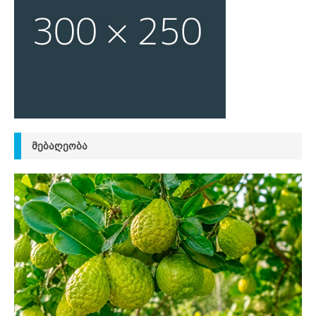
ᲛᲔᲑᲐᲦᲔᲝᲑᲐ