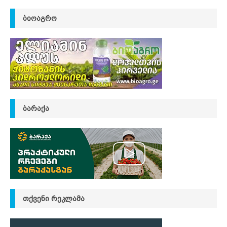
ᲑᲘᲝᲐᲒᲠᲝ
ᲑᲐᲠᲐᲥᲐ
ᲗᲥᲕᲔᲜᲘ ᲠᲔᲙᲚᲐᲛᲐ