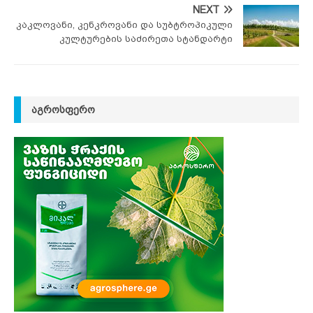
NEXT
კაკლოვანი, კენკროვანი და სუბტროპიკული
კულტურების საძირეთა სტანდარტი
ᲐᲒᲠᲝᲡᲤᲔᲠᲝ