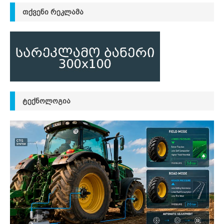
ᲗᲥᲕᲔᲜᲘ ᲠᲔᲙᲚᲐᲛᲐ
ᲢᲔᲥᲜᲝᲚᲝᲒᲘᲐ