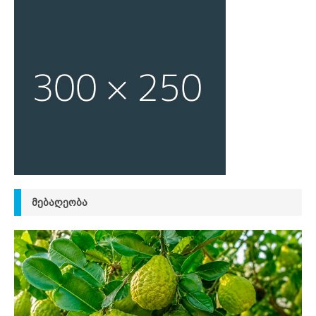
ᲛᲔᲑᲐᲦᲔᲝᲑᲐ