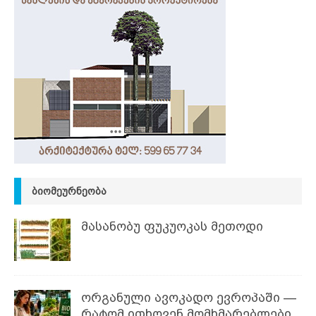
ᲑᲘᲝᲛᲔᲣᲠᲜᲔᲝᲑᲐ
მასანობუ ფუკუოკას მეთოდი
ორგანული ავოკადო ევროპაში —
რატომ ითხოვენ მომხმარებლები