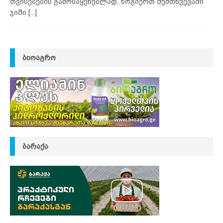
თვისებების გამოსაყენებლად. ზოგიერთ შემთხვევაში
ჯიში
[...]
ᲑᲘᲝᲐᲒᲠᲝ
ᲑᲐᲠᲐᲥᲐ